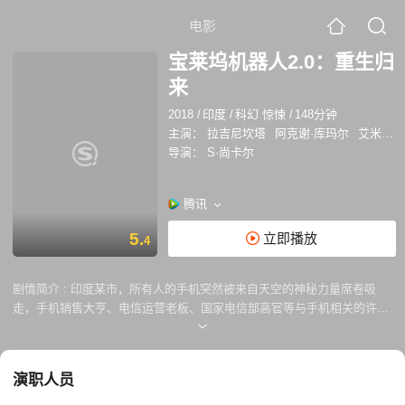
电影
宝莱坞机器人2.0：重生归
来
2018
/
印度
/
科幻 惊悚
/
148分钟
主演：
拉吉尼坎塔
阿克谢·库玛尔
艾米·杰克逊
导演：
S·尚卡尔
腾讯
5.
立即播放
4
剧情简介 :
印度某市，所有人的手机突然被来自天空的神秘力量席卷吸
走，手机销售大亨、电信运营老板、国家电信部高官等与手机相关的许多
人相继离奇死去；城市上空，巨型变异鸟怪（阿克谢库玛尔 饰）突然出
现，大开杀戒，向所有手机用户宣战，民众陷入恐慌…… 危机时刻，科学
家瓦西博士（拉吉尼坎塔 饰）在美女助理妮娜（艾米杰克逊 饰）的帮助
演职人员
下，一路追踪事件真相，但后果已无法挽回，能够拯救人类的唯一方法只
有——重启机器人“七弟”，他将如何变身新一代超级英雄，与这股亦正亦