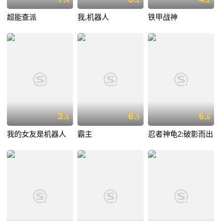
4
2
2
超能查派
我,机器人
铁甲战神
3.
6.
6.
6
5
6
我的女友是机器人
霸主
忍者神龟2:破影而出