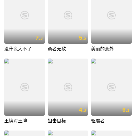
7.
5.
3
5
没什么大不了
勇者无敌
美丽的意外
4.
6.
3
1
王牌对王牌
狙击目标
驱魔者