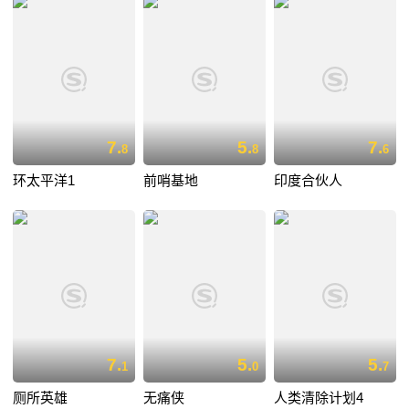
7.
5.
7.
8
8
6
环太平洋1
前哨基地
印度合伙人
7.
5.
5.
1
0
7
厕所英雄
无痛侠
人类清除计划4