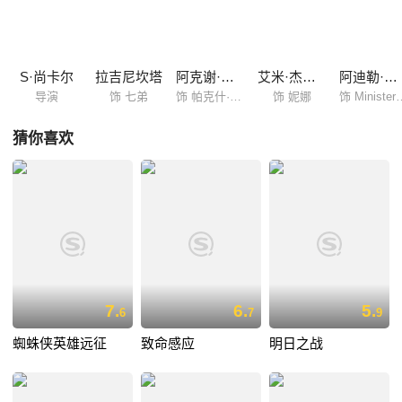
邪的势力开启昏天黑地、脑洞大开的鏖战？......
S·尚卡尔
拉吉尼坎塔
阿克谢·库玛尔
艾米·杰克逊
阿迪勒·侯赛因
导演
饰 七弟
饰 帕克什·拉詹
饰 妮娜
饰 Minister 
猜你喜欢
7.
6.
5.
6
7
9
蜘蛛侠英雄远征
致命感应
明日之战