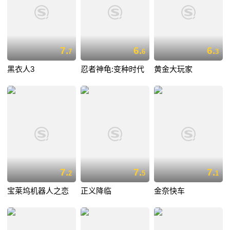
7.
6.
6.
7
6
3
黑衣人3
忍者神龟:变种时代
黄金大玩家
7.
7.
7.
2
5
1
宝莱坞机器人之恋
正义降临
金奈快车