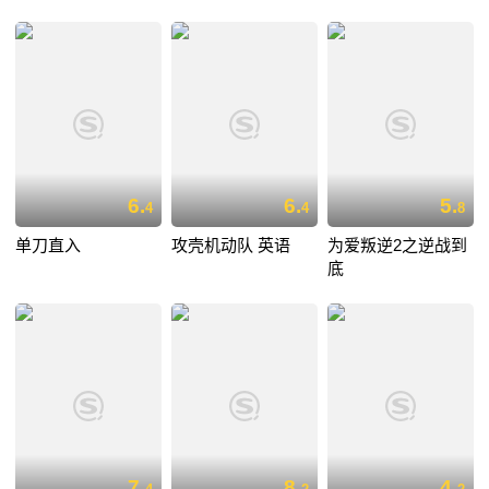
6.
6.
5.
4
4
8
单刀直入
攻壳机动队 英语
为爱叛逆2之逆战到
底
7.
8.
4.