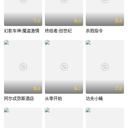
7.
6.
5.
5
9
8
幻影车神:魔盗激情
终结者:创世纪
杀戮指令
5.
6.
7.
6
7
5
阿尔忒弥斯酒店
从零开始
功夫小蝇