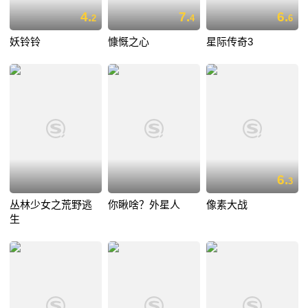
4.
7.
6.
2
4
6
妖铃铃
慷慨之心
星际传奇3
6.
3
丛林少女之荒野逃
你瞅啥？外星人
像素大战
生