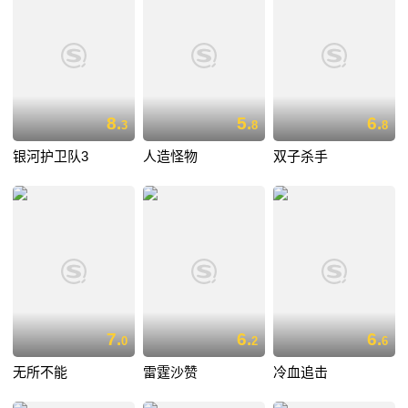
8.
5.
6.
3
8
8
银河护卫队3
人造怪物
双子杀手
7.
6.
6.
0
2
6
无所不能
雷霆沙赞
冷血追击