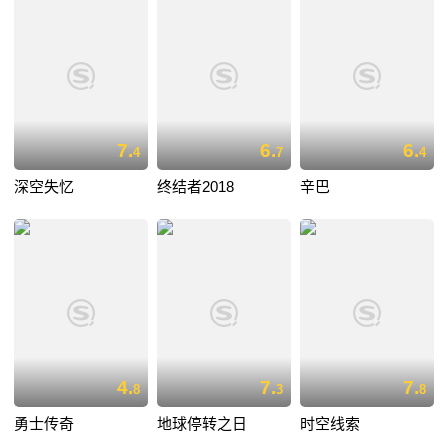
7.
6.
6.
4
7
4
深空失忆
终结者2018
辛巴
4.
7.
7.
8
3
8
勇士传奇
地球停转之日
时空线索