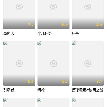
7.
6.
4.
7
2
9
局内人
非凡任务
狂兽
6.
6.
7.
3
2
7
引爆者
缉枪
猩球崛起2:黎明之战