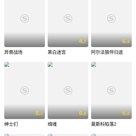
4.
6.
7
4
异兽战场
黑白迷宫
阿尔法狼伴归途
8.
6.
5.
3
8
8
绅士们
缉魂
莫斯科陷落2