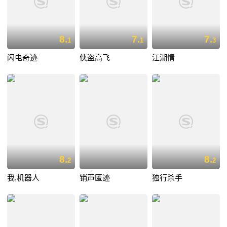
8.
7.
7.
1
1
3
闪电奇迹
侠盗高飞
江湖情
8.
8.
2
2
我,机器人
销声匿迹
独行杀手