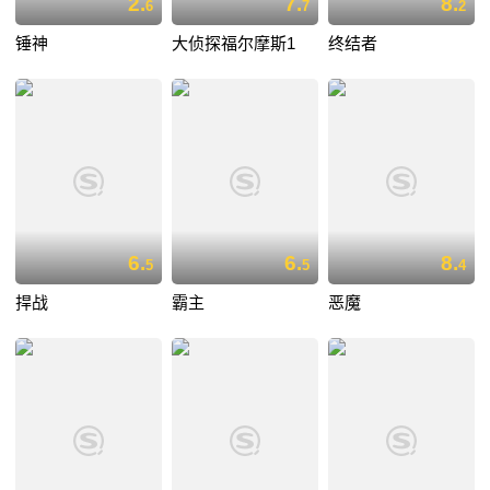
2.
7.
8.
6
7
2
锤神
大侦探福尔摩斯1
终结者
6.
6.
8.
5
5
4
捍战
霸主
恶魔