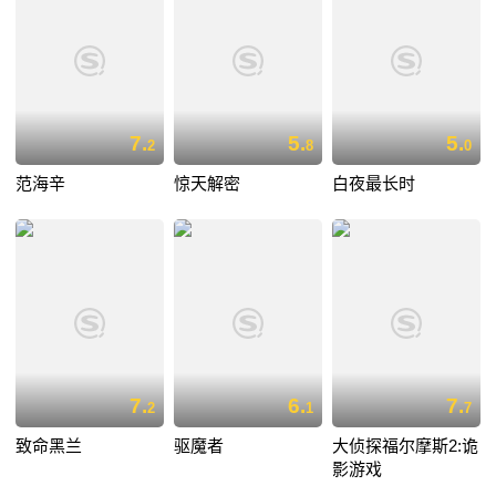
7.
5.
5.
2
8
0
范海辛
惊天解密
白夜最长时
7.
6.
7.
2
1
7
致命黑兰
驱魔者
大侦探福尔摩斯2:诡
影游戏