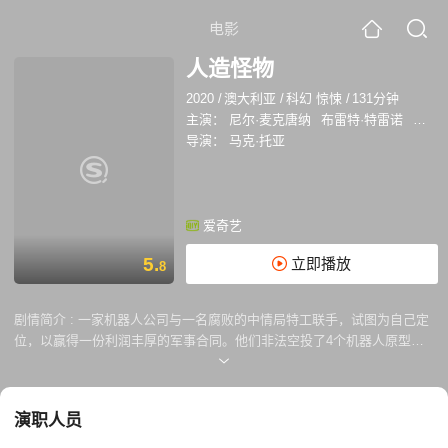
电影
人造怪物
2020
/
澳大利亚
/
科幻 惊悚
/
131分钟
主演：
尼尔·麦克唐纳
布雷特·特雷诺
乔斯·
导演：
马克·托亚
爱奇艺
5.
立即播放
8
剧情简介 :
一家机器人公司与一名腐败的中情局特工联手，试图为自己定
位，以赢得一份利润丰厚的军事合同。他们非法空投了4个机器人原型到
臭名昭著的老挝、柬埔寨和泰国之间的金三角地带，对毫无戒心的毒枭进
行现场实地测试，这是全世界永远不会错过的。其中一个机器人在空投中
受损，机器人技术团队在它变得自知之明时失去了对它的控制，成为一个
演职人员
势不可挡的杀人机器。