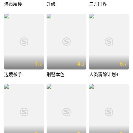
海市蜃楼
升级
三方国界
7.
4.
5.
8
3
7
边境杀手
刑警本色
人类清除计划4