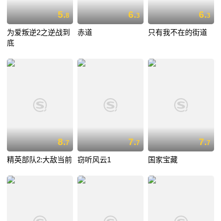
5.
6.
6.
8
3
3
为爱叛逆2之逆战到
赤道
只有我不在的街道
底
8.
7.
7.
7
7
7
精英部队2:大敌当前
窃听风云1
国家宝藏