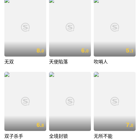
8.
6.
5.
0
0
3
无双
天使陷落
吹哨人
6.
7.
8
0
双子杀手
全境封锁
无所不能