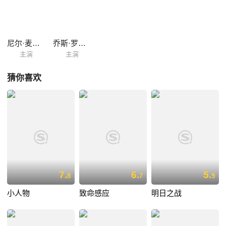
尼尔·麦克唐纳
乔斯·罗赛特
主演
主演
猜你喜欢
7.
6.
5.
8
7
9
小人物
致命感应
明日之战