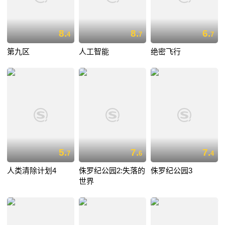
8.
8.
6.
4
7
7
第九区
人工智能
绝密飞行
5.
7.
7.
7
6
4
人类清除计划4
侏罗纪公园2:失落的
侏罗纪公园3
世界