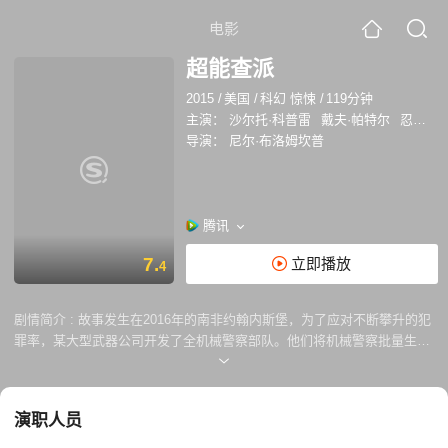
电影
超能查派
2015
/
美国
/
科幻 惊悚
/
119分钟
主演：
沙尔托·科普雷
戴夫·帕特尔
忍者
尤
导演：
尼尔·布洛姆坎普
腾讯
7.
立即播放
4
剧情简介 :
故事发生在2016年的南非约翰内斯堡，为了应对不断攀升的犯
罪率，某大型武器公司开发了全机械警察部队。他们将机械警察批量生产
并投入使用，在打击犯罪方面取得了令人瞩目的效果。作为开发人员之
一，程序员迪恩（戴夫·帕特尔 Dev Patel 饰）一直致力于制造出完全的人
工智能机器人。直到某天，他的研究取得突破性进展，可是并未得到老板
演职人员
米歇尔·布莱德利（西格妮·韦弗 Sigourney Weaver 饰）的支持。不甘心
失败的迪恩偷偷将一台不久前被打坏的机械警察带出公司，准备完善他的