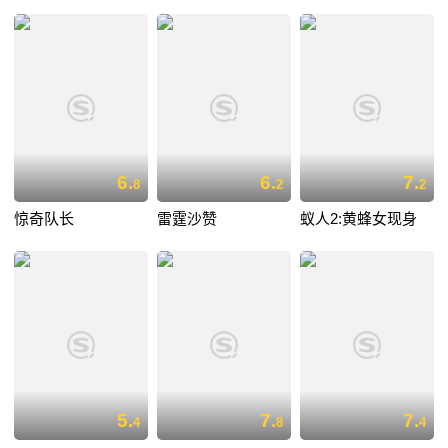
6.
6.
7.
8
2
2
惊奇队长
雷霆沙赞
蚁人2:黄蜂女现身
5.
7.
7.
4
8
4