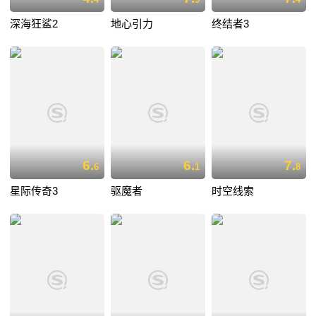
深海狂鲨2
地心引力
终结者3
6.
6.
7.
6
1
8
星际传奇3
驱魔者
时空线索