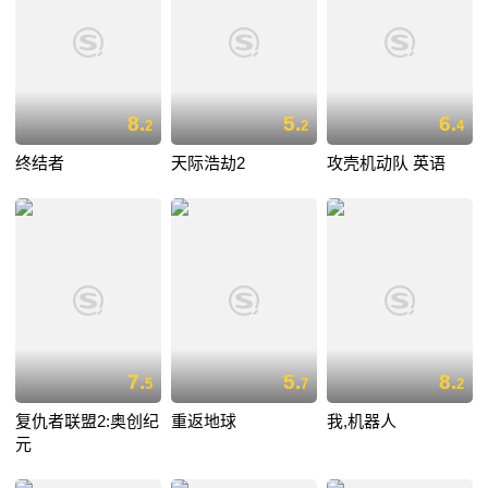
8.
5.
6.
2
2
4
终结者
天际浩劫2
攻壳机动队 英语
7.
5.
8.
5
7
2
复仇者联盟2:奥创纪
重返地球
我,机器人
元