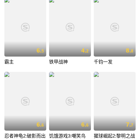
6.
4.
8.
5
2
8
霸主
铁甲战神
千钧一发
6.
6.
7.
6
6
7
忍者神龟2:破影而出
饥饿游戏3:嘲笑鸟
猩球崛起2:黎明之战