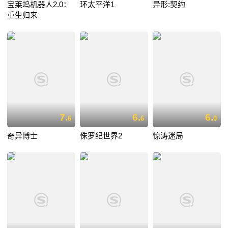
宝莱坞机器人2.0：
环太平洋1
异形:契约
重生归来
7.
6.
6.
6
6
0
奇异博士
侏罗纪世界2
惊涛迷局