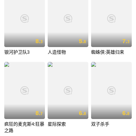
8.
5.
7.
3
8
3
银河护卫队3
人造怪物
蜘蛛侠:英雄归来
8.
6.
6.
7
8
8
疯狂的麦克斯4:狂暴
星际探索
双子杀手
之路