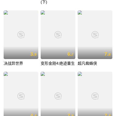
(下)
3.
6.
7.
9
7
8
决战异世界
变形金刚4:绝迹重生
超凡蜘蛛侠
4.
7.
7.
4
9
4