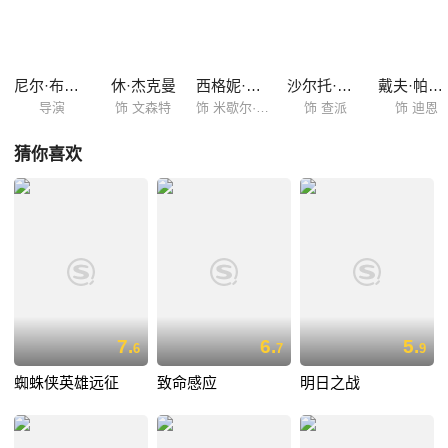
研究，谁知半路被三名匪徒劫持。在匪徒的威胁下，迪恩将22号写入全新
系统。 22号以“查派”的名字重生，它的诞生即将改变许多人的命运……
尼尔·布洛姆坎普
休·杰克曼
西格妮·韦弗
沙尔托·科普雷
戴夫·帕特尔
导演
饰 文森特
饰 米歇尔·布莱德利
饰 查派
饰 迪恩
猜你喜欢
7.
6.
5.
6
7
9
蜘蛛侠英雄远征
致命感应
明日之战