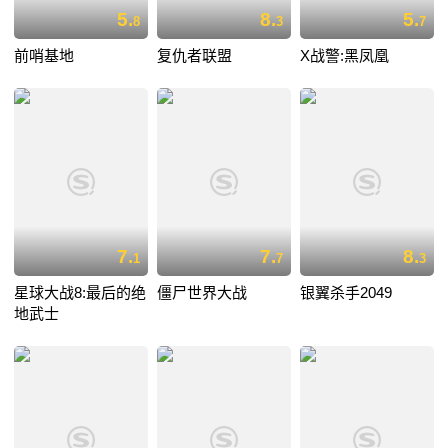
5.
8.
5.
8
3
7
前哨基地
复仇者联盟
X战警:黑凤凰
7.
7.
8.
1
7
3
星球大战8:最后的绝
僵尸世界大战
银翼杀手2049
地武士