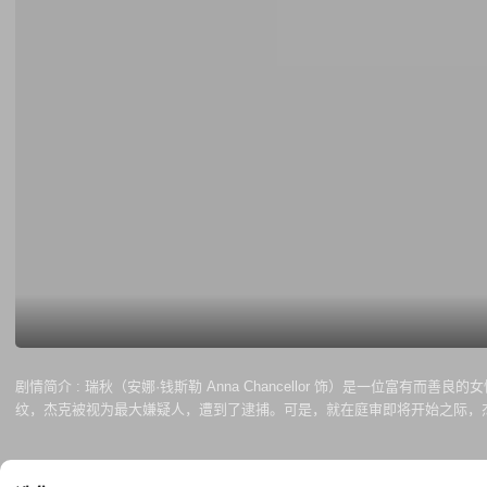
剧情简介 :
瑞秋（安娜·钱斯勒 Anna Chancellor 饰）是一位富有
纹，杰克被视为最大嫌疑人，遭到了逮捕。可是，就在庭审即将开始之际，杰克在
的未婚妻携手步入婚姻殿堂之际，一位名为亚瑟（卢克·崔德威 Luke Tr