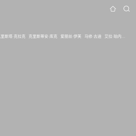
克里斯塔·克拉克
克里斯蒂安·库克
爱丽丝·伊芙
马修·古迪
艾拉·珀内尔
埃莉