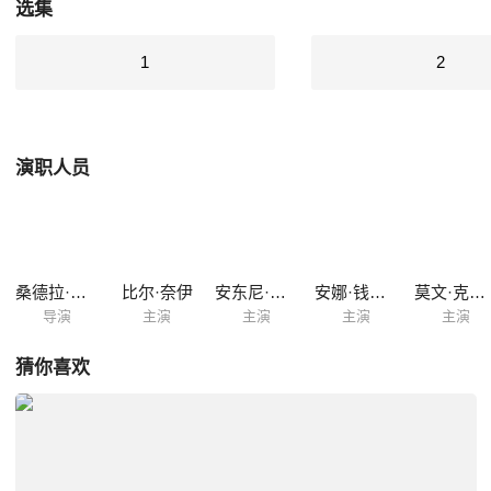
选集
1
2
演职人员
桑德拉·戈尔德拜彻
比尔·奈伊
安东尼·鲍伊
安娜·钱斯勒
莫文·克里斯蒂
导演
主演
主演
主演
主演
猜你喜欢