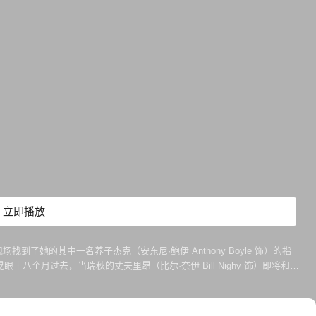
立即播放
到了她的其中一名养子杰克（安东尼·鲍伊 Anthony Boyle 饰）的指
月过去，当瑞秋的丈夫里昂（比尔·奈伊 Bill Nighy 饰）即将和他
死瑞秋的凶手并非杰克，而是另有他人。