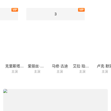
VIP
VIP
3
克里斯塔·克拉克
爱丽丝·伊芙
马修·古迪
艾拉·珀内尔
卢克·默
主演
主演
主演
主演
主演