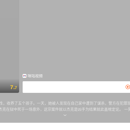
咪咕视频
7.
7
而善良的女性，收养了五个孩子。一天，她被人发现在自己家中遭到了谋杀，警方在犯罪现场找
狱中死于一场意外，这宗案件就以杰克是凶手为结果就此盖棺定论。 一晃眼十八个
eadaway 饰）的男子出现在了他们面前，并且带来了一个爆炸性的消息——杀