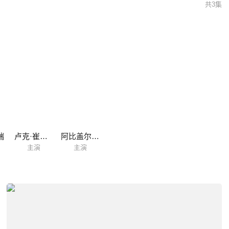
共3集
瑞
卢克·崔德威
阿比盖尔·康斯
主演
主演