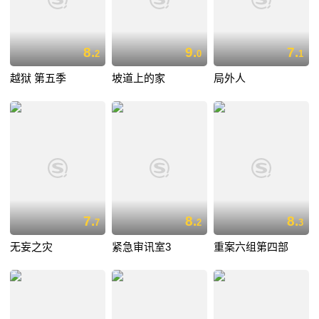
8.
9.
7.
2
0
1
越狱 第五季
坡道上的家
局外人
7.
8.
8.
7
2
3
无妄之灾
紧急审讯室3
重案六组第四部