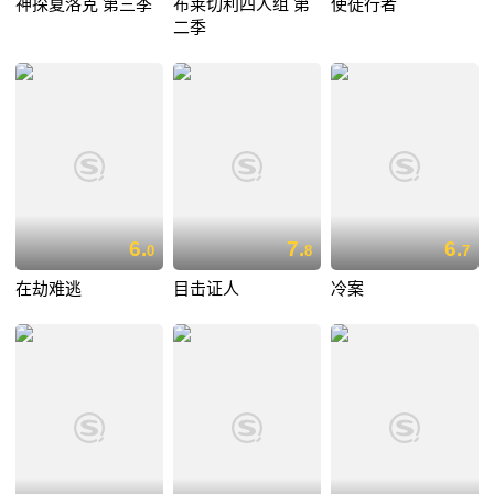
神探夏洛克 第三季
布莱切利四人组 第
使徒行者
二季
6.
7.
6.
0
8
7
在劫难逃
目击证人
冷案