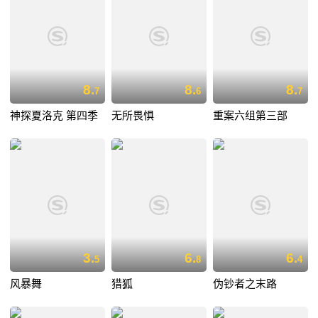
8.
8.
8.
7
6
7
神探夏洛克 第四季
无所畏惧
重案六组第三部
3.
6.
6.
5
8
4
风暴舞
猎狐
伪钞者之末路