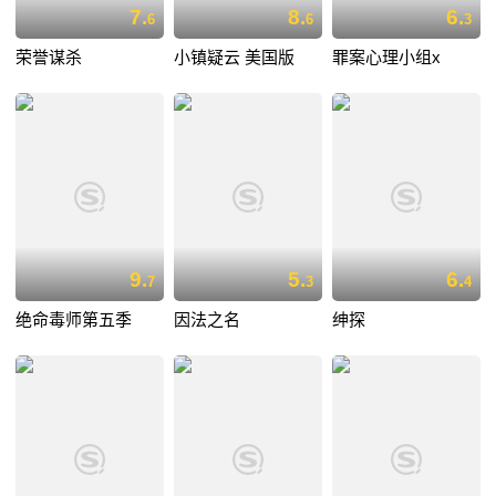
7.
8.
6.
6
6
3
荣誉谋杀
小镇疑云 美国版
罪案心理小组x
9.
5.
6.
7
3
4
绝命毒师第五季
因法之名
绅探