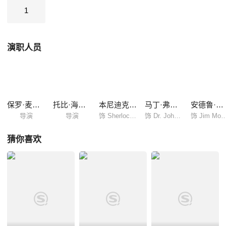
不知第二季的贝克街、苏格兰场和白厅又能带给我们怎样的冒险？
1
演职人员
保罗·麦奎根
托比·海恩斯
本尼迪克特·康伯巴奇
马丁·弗瑞曼
安德鲁·斯科特
导演
导演
饰 Sherlock Holmes
饰 Dr. John Watson
饰 Jim Mori
猜你喜欢