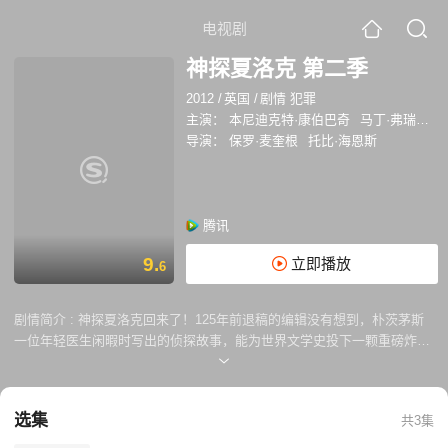
电视剧
神探夏洛克 第二季
2012
/
英国
/
剧情 犯罪
主演：
本尼迪克特·康伯巴奇
马丁·弗瑞曼
导演：
保罗·麦奎根
托比·海恩斯
腾讯
9.
立即播放
6
剧情简介 :
神探夏洛克回来了！125年前退稿的编辑没有想到，朴茨茅斯
一位年轻医生闲暇时写出的侦探故事，能为世界文学史投下一颗重磅炸
弹；4年前英国乡间火车上的两位编剧没能预料，将维多利亚时代的大侦
探搬到21世纪的伦敦会受到如此热情的欢迎，更不用说两座BAFTA和各种
观众选择奖；17个月前的我们没能预料，一阵机枪声中展开的故事，将在
选集
共3集
我们心中画上多么绚烂的一笔。但是夏洛克·福尔摩斯总能一次次创造奇
迹。演绎法的网站已经久未更新，180个国家，无数观众期盼的目光中，