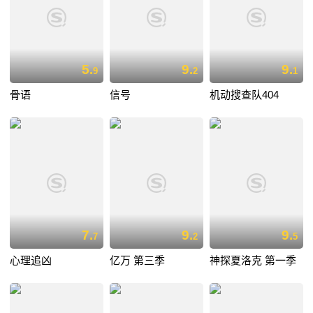
5.
9.
9.
9
2
1
骨语
信号
机动搜查队404
7.
9.
9.
7
2
5
心理追凶
亿万 第三季
神探夏洛克 第一季