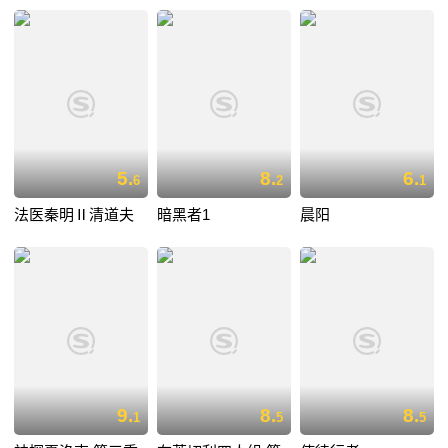
5.
8.
6.
6
2
1
法医秦明Ⅱ清道夫
暗黑者1
晨阳
9.
8.
8.
1
5
5