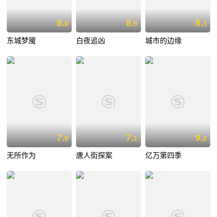
8.
8.
8.
8
9
3
东城梦魇
白夜追凶
城市的边缘
7.
7.
9.
9
1
2
无所作为
唐人街探案
亿万第四季