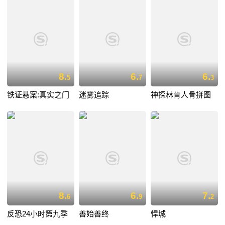
8.
6.
6.
5
7
3
铁证悬案:真实之门
迷雾追踪
神探林肯人骨拼图
8.
6.
7.
6
9
2
反恐24小时第九季
善始善终
悍城