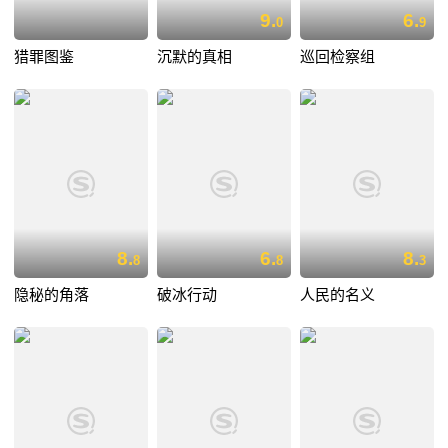
9.
6.
0
9
猎罪图鉴
沉默的真相
巡回检察组
8.
6.
8.
8
8
3
隐秘的角落
破冰行动
人民的名义