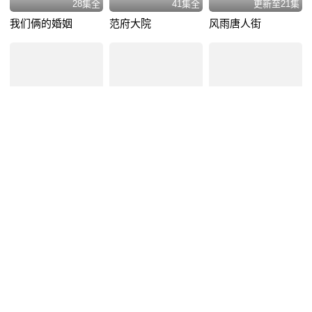
28集全
41集全
更新至21集
我们俩的婚姻
范府大院
风雨唐人街
20集全
38集全
更新至38集
苍天有眼
地火
香火
VIP
VIP