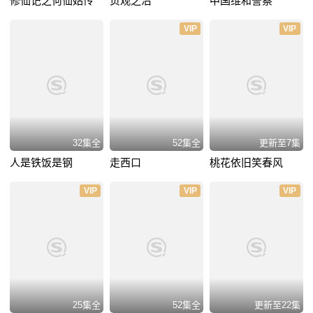
修仙记之何仙姑传
贞观之治
中国维和警察
VIP
VIP
32集全
52集全
更新至7集
人是铁饭是钢
走西口
桃花依旧笑春风
VIP
VIP
VIP
25集全
52集全
更新至22集