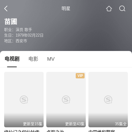
明星
苗圃
职业：演员 歌手
生日：1979年02月22日
地区：西安市
电视剧
电影
MV
VIP
更新至15集
更新至43集
35集全