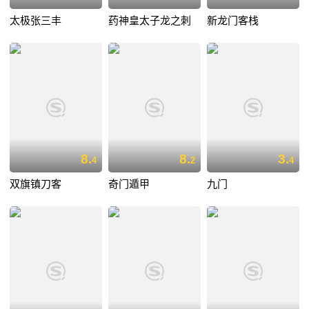
太极张三丰
药神皇太子龙之刺
新龙门客栈
8.
8.
3.
4
2
4
双旗镇刀客
奇门遁甲
九门