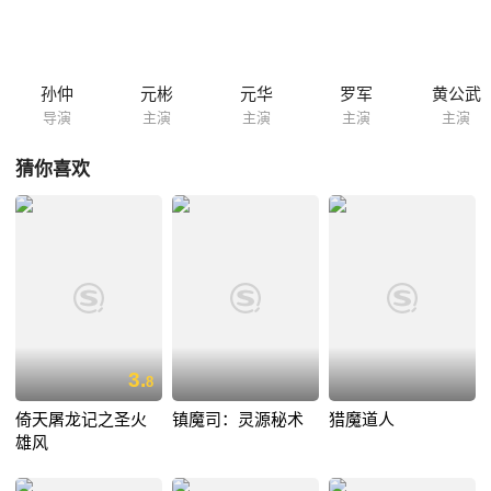
孙仲
元彬
元华
罗军
黄公武
导演
主演
主演
主演
主演
猜你喜欢
3.
8
倚天屠龙记之圣火
镇魔司：灵源秘术
猎魔道人
雄风