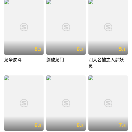
8.
6.
5.
3
2
1
龙争虎斗
剑破龙门
四大名捕之入梦妖
灵
6.
6.
7.
9
8
6