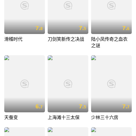
7.
7.
7.
8
5
6
滑稽时代
刀剑笑新传之决战
陆小凤传奇之血衣
之谜
6.
7.
7.
7
5
7
天蚕变
上海滩十三太保
少林三十六房