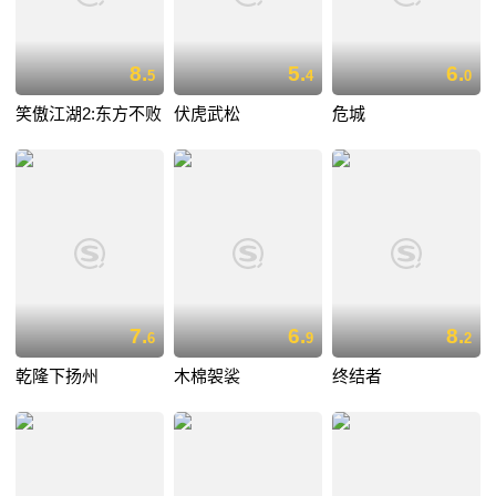
8.
5.
6.
5
4
0
笑傲江湖2:东方不败
伏虎武松
危城
7.
6.
8.
6
9
2
乾隆下扬州
木棉袈裟
终结者