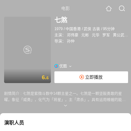
电影
七煞
1979
/
中国香港
/
武侠 古装
/
95分钟
主演：
邓伟豪
元彬
元华
罗军
黄公武
石
导演：
孙仲
优酷
6.
立即播放
6
剧情简介 :
七煞是紫微斗数中14颗主星之一。七煞是一颗坚毅勇敢的星
曜，象征「威勇」，化气为「将星」，主「肃杀」。具有运用帷幄的能
力，拥有理智而独立、冲锋陷阵、冒险犯难的特性。本片为邵氏早期经典
武侠改编作品。闻风丧胆的七煞会，再次集结各个分坛主，江湖将掀起血
雨腥风。
演职人员