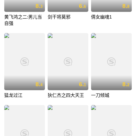
8.
6.
8.
3
6
8
黄飞鸿之二:男儿当
剑干将莫邪
倩女幽魂1
自强
8.
6.
8.
4
1
2
猛龙过江
狄仁杰之四大天王
一刀倾城