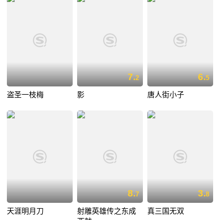
7.
6.
2
5
盗圣一枝梅
影
唐人街小子
8.
3.
7
8
天涯明月刀
射雕英雄传之东成
真三国无双