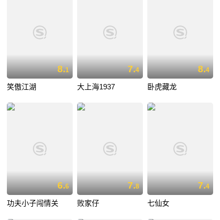
8.
7.
8.
1
4
4
笑傲江湖
大上海1937
卧虎藏龙
6.
7.
7.
6
8
4
功夫小子闯情关
败家仔
七仙女