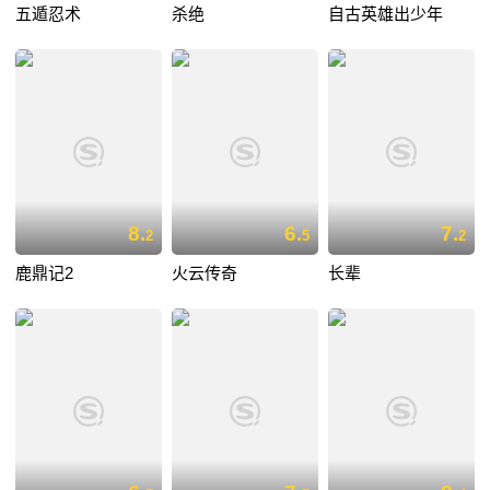
五遁忍术
杀绝
自古英雄出少年
8.
6.
7.
2
5
2
鹿鼎记2
火云传奇
长辈