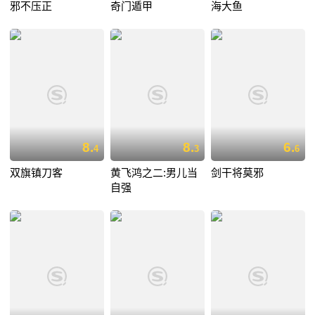
邪不压正
奇门遁甲
海大鱼
8.
8.
6.
4
3
6
双旗镇刀客
黄飞鸿之二:男儿当
剑干将莫邪
自强