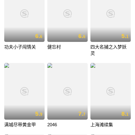
6.
6.
5.
6
6
1
功夫小子闯情关
健忘村
四大名捕之入梦妖
灵
5.
7.
8.
9
7
1
满城尽带黄金甲
2046
上海滩续集