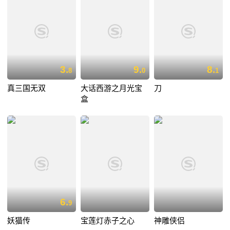
3.
9.
8.
8
0
1
真三国无双
大话西游之月光宝
刀
盒
6.
9
妖猫传
宝莲灯赤子之心
神雕侠侣