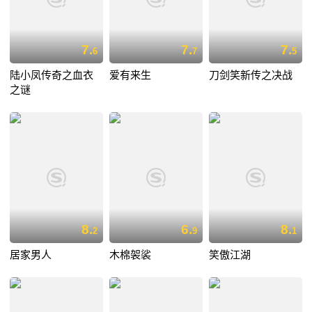
7.
7.
7.
6
7
5
陆小凤传奇之血衣
爱有来生
刀剑笑新传之决战
之谜
8.
6.
8.
2
9
1
居家男人
木棉袈裟
笑傲江湖