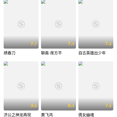
7.
7.
7.
7
4
6
绣春刀
聊斋·席方平
自古英雄出少年
3.
8.
7.
8
4
8
济公之神龙再现
黄飞鸿
倩女幽魂