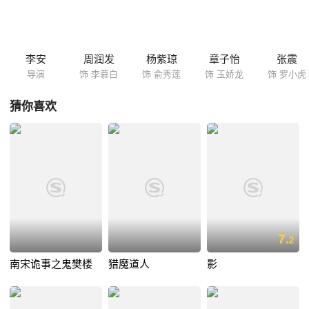
蛟龙却使性任气不听劝阻……
李安
周润发
杨紫琼
章子怡
张震
导演
饰 李慕白
饰 俞秀莲
饰 玉娇龙
饰 罗小虎
猜你喜欢
7.
2
南宋诡事之鬼樊楼
猎魔道人
影