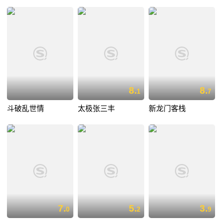
8.
8.
1
7
斗破乱世情
太极张三丰
新龙门客栈
7.
5.
3.
0
2
9