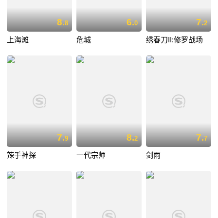
8.
6.
7.
8
0
2
上海滩
危城
绣春刀II:修罗战场
7.
8.
7.
9
2
7
辣手神探
一代宗师
剑雨