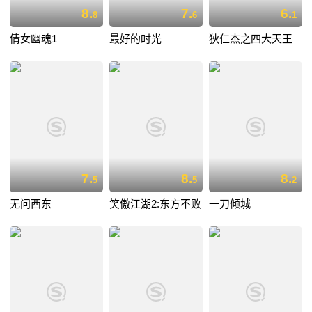
8.
7.
6.
8
6
1
倩女幽魂1
最好的时光
狄仁杰之四大天王
7.
8.
8.
5
5
2
无问西东
笑傲江湖2:东方不败
一刀倾城