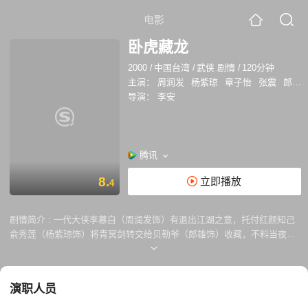
电影
卧虎藏龙
2000
/
中国台湾
/
武侠 剧情
/
120分钟
主演：
周润发
杨紫琼
章子怡
张震
郎雄
导演：
李安
腾讯
8.
立即播放
4
剧情简介 :
一代大侠李慕白（周润发饰）有退出江湖之意，托付红颜知己
俞秀莲（杨紫琼饰）将青冥剑转交给贝勒爷（郎雄饰）收藏，不料当夜遭
玉娇龙（章子怡）窃取。俞秀莲暗中查访也大约知道是玉府小姐玉蛟龙所
为，她想办法迫使玉蛟龙归还宝剑，免伤和气。但李慕白发现了害死师傅
的碧眼狐狸（郑佩佩饰）的踪迹，她隐匿于玉府并收玉蛟龙为弟子。而玉
演职人员
蛟龙欲以青冥剑来斩断阻碍罗小虎（张震饰）的枷锁，他们私定终身。关
系变得错综复杂，俞秀莲和李慕白爱惜玉蛟龙人才难得，苦心引导，但玉