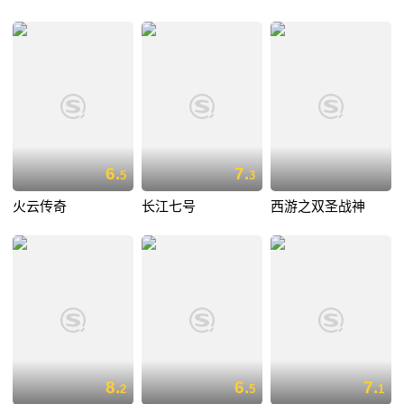
6.
7.
5
3
火云传奇
长江七号
西游之双圣战神
8.
6.
7.
2
5
1