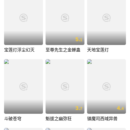
5.
1
宝莲灯浮尘幻灭
至尊先生之金蝉蛊
天地宝莲灯
3.
4.
7
4
斗破苍穹
魁拔之幽弥狂
镇魔司西域异兽