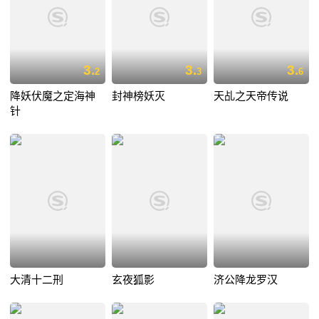
3.
3.
3.
2
3
6
降妖伏魔之定海神
封神榜妖灭
天乩之天帝传说
针
大清十二刑
玄夜狐影
济公降龙罗汉