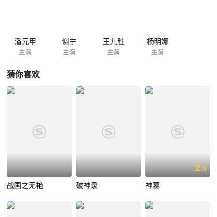
潘元甲
谢宁
王九胜
杨明娜
主演
主演
主演
主演
猜你喜欢
2.
9
战国之无艳
破神录
神墓