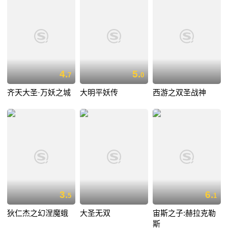
4.
5.
7
0
齐天大圣·万妖之城
大明平妖传
西游之双圣战神
3.
6.
5
1
狄仁杰之幻涅魔蛾
大圣无双
宙斯之子:赫拉克勒
斯