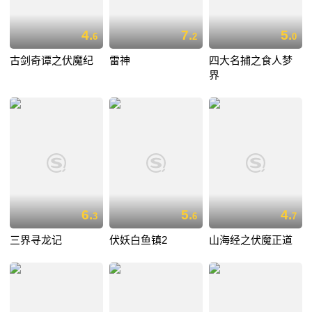
4.
7.
5.
6
2
0
古剑奇谭之伏魔纪
雷神
四大名捕之食人梦
界
6.
5.
4.
3
6
7
三界寻龙记
伏妖白鱼镇2
山海经之伏魔正道