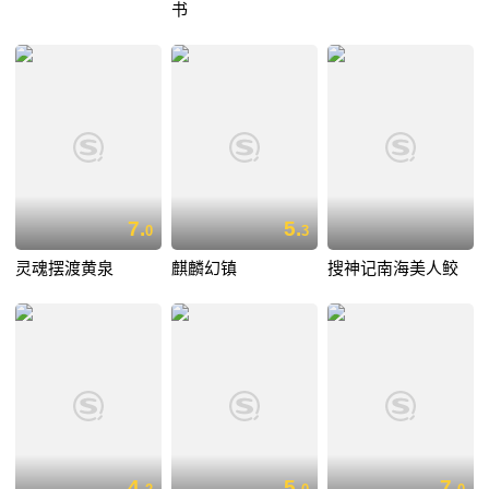
书
7.
5.
0
3
灵魂摆渡黄泉
麒麟幻镇
搜神记南海美人鲛
4.
5.
7.