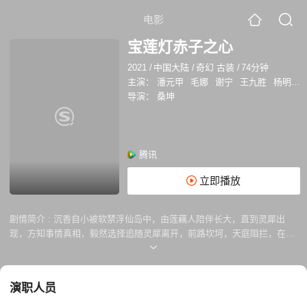
电影
宝莲灯赤子之心
2021
/
中国大陆
/
奇幻 古装
/
74分钟
主演：
潘元甲
毛娜
谢宁
王九胜
杨明娜
导演：
桑坤
腾讯
立即播放
剧情简介 :
沉香自小被软禁浮仙岛中，由莲藕人陪伴长大，直到灵犀出
现，方知事情真相，毅然选择追随灵犀离开，前路坎坷，天庭阻拦，在孙
悟空和猪八戒的帮助下，最终集齐念力，召唤宝莲灯，战胜天庭，救得父
母，但这所有的一切都只是刚刚开始！
演职人员