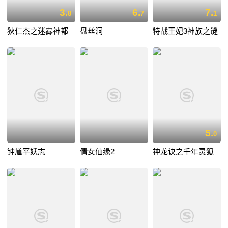
3.
6.
7.
8
7
1
狄仁杰之迷雾神都
盘丝洞
特战王妃3神族之谜
5.
0
钟馗平妖志
倩女仙缘2
神龙诀之千年灵狐