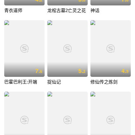
2
0
0
青衣道师
龙棺古墓2亡灵之花
神话
7.
5.
4.
6
2
9
巴霍巴利王:开端
捉仙记
修仙传之炼剑