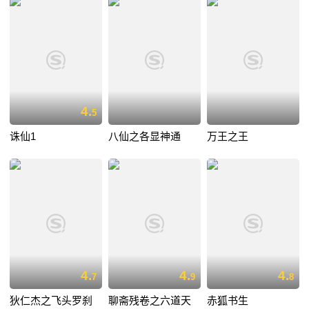
4.
5
诛仙1
八仙之各显神通
万王之王
4.
4.
4.
7
9
8
狄仁杰之飞头罗刹
聊斋残卷之六道天
赤狐书生