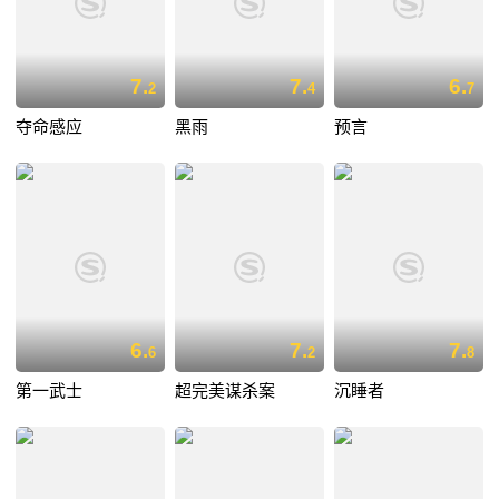
7.
7.
6.
2
4
7
夺命感应
黑雨
预言
6.
7.
7.
6
2
8
第一武士
超完美谋杀案
沉睡者