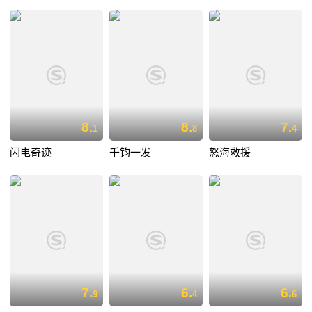
8.
8.
7.
1
8
4
闪电奇迹
千钧一发
怒海救援
7.
6.
6.
9
4
6