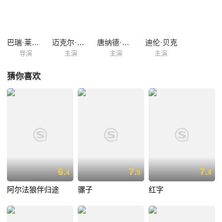
全变了模样，心怀不轨的美迪竟然状告汤姆对她进行性骚扰。汤姆识破了
美迪的阴谋，为了保全自己的清白和工作，他必须和这个“女魔头”抗争到
底。
巴瑞·莱文森
迈克尔·道格拉斯
唐纳德·萨瑟兰
迪伦·贝克
导演
主演
主演
主演
猜你喜欢
6.
7.
7.
4
9
4
阿尔法狼伴归途
骡子
红字