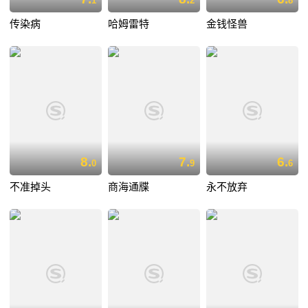
1
2
8
传染病
哈姆雷特
金钱怪兽
8.
7.
6.
0
9
6
不准掉头
商海通牒
永不放弃