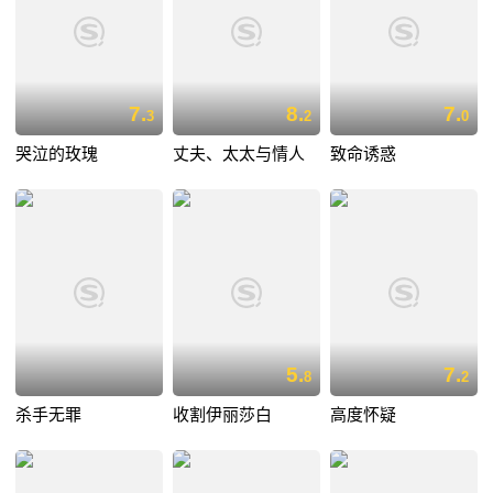
7.
8.
7.
3
2
0
哭泣的玫瑰
丈夫、太太与情人
致命诱惑
5.
7.
8
2
杀手无罪
收割伊丽莎白
高度怀疑