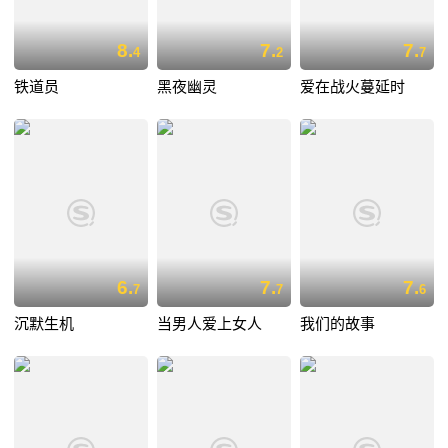
8.
7.
7.
4
2
7
铁道员
黑夜幽灵
爱在战火蔓延时
6.
7.
7.
7
7
6
沉默生机
当男人爱上女人
我们的故事