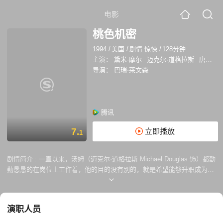
电影
桃色机密
1994
/
美国
/
剧情 惊悚
/
128分钟
主演：
黛米·摩尔
迈克尔·道格拉斯
唐纳德·萨瑟兰
导演：
巴瑞·莱文森
腾讯
7.
立即播放
1
剧情简介 :
一直以来，汤姆（迈克尔·道格拉斯 Michael Douglas 饰）都勤
勤恳恳的在岗位上工作着，他的目的没有别的，就是希望能够升职成为副
总裁。就在汤姆的目标就要达成之时，凭空杀出的美女美迪（黛咪·摩尔
Demi Moore 饰）让他的梦想成为了泡影，这个女人不仅夺走了副总裁的
职位，还成为了汤姆的上司。然而，更让汤姆感到尴尬的是，这个美迪不
演职人员
是别人，正是自己的旧情人。 美迪似乎对汤姆旧情难忘，否则也不会把他
叫到办公室里对他动手动脚，没想到，这一桃色事件传到老板的耳中却完