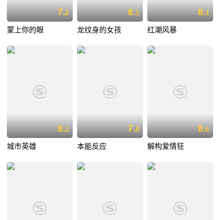
7.
8.
8.
2
1
1
蒙上你的眼
龙纹身的女孩
红潮风暴
8.
7.
8.
1
8
6
城市英雄
本能反应
解构爱情狂