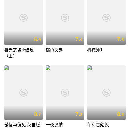
6.
7.
7.
9
4
3
暮光之城4:破晓
桃色交易
机械师1
（上）
8.
7.
8.
7
2
2
傲慢与偏见 英国版
一夜迷情
菲利普船长