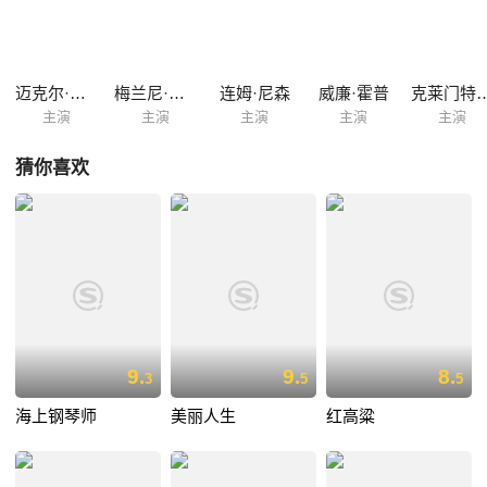
之后，琳达再次成为了爱德的得力下属。一次需要潜入德国的危险任务
中，琳达主动请缨，爱德与其约定一周后必须离开德国，琳达却失约了。
在琳达的身上到底发生了什么？她是否安全？对此爱德一无所知。
迈克尔·道格拉斯
梅兰尼·格里菲斯
连姆·尼森
威廉·霍普
克莱门特·冯·弗
主演
主演
主演
主演
主演
猜你喜欢
9.
9.
8.
3
5
5
海上钢琴师
美丽人生
红高粱