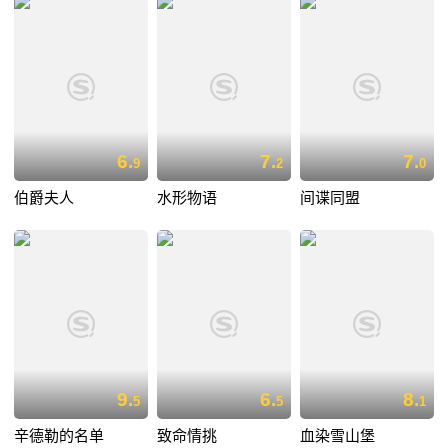
6.
7.
7.
9
2
0
伯爵夫人
水形物语
间谍同盟
9.
6.
8.
5
5
1
辛德勒的名单
致命情挑
血染雪山堡