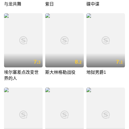
与龙共舞
紫日
碟中谍
7.
8.
7.
3
2
1
埃尔塞差点改变世
斯大林格勒战役
地狱男爵1
界的人