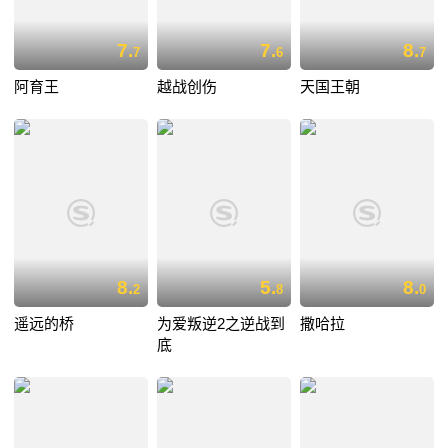
7.
7.
8.
7
6
7
阿育王
越战创伤
天国王朝
8.
5.
8.
2
8
0
遥远的桥
为爱叛逆2之逆战到
撒哈拉
底