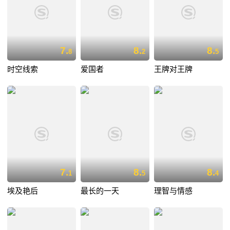
7.
8.
8.
8
2
5
时空线索
爱国者
王牌对王牌
7.
8.
8.
1
5
4
埃及艳后
最长的一天
理智与情感