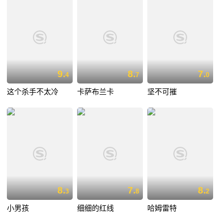
9.
8.
7.
4
7
0
这个杀手不太冷
卡萨布兰卡
坚不可摧
8.
7.
8.
3
8
2
小男孩
细细的红线
哈姆雷特