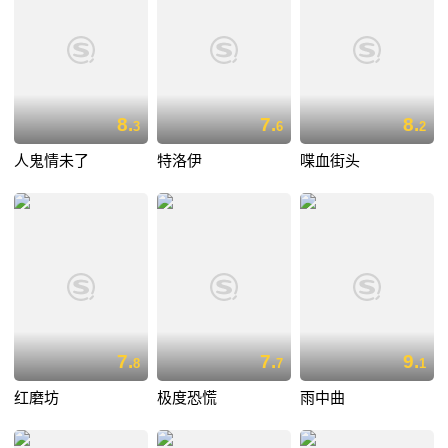
8.
7.
8.
3
6
2
人鬼情未了
特洛伊
喋血街头
7.
7.
9.
8
7
1
红磨坊
极度恐慌
雨中曲