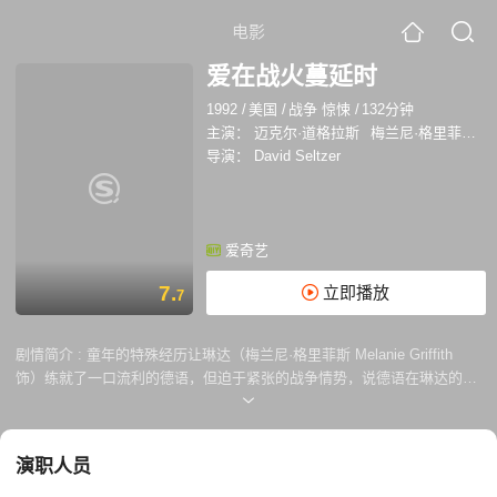
电影
爱在战火蔓延时
1992
/
美国
/
战争 惊悚
/
132分钟
主演：
迈克尔·道格拉斯
梅兰尼·格里菲斯
导演：
David Seltzer
爱奇艺
7.
立即播放
7
剧情简介 :
童年的特殊经历让琳达（梅兰尼·格里菲斯 Melanie Griffith
饰）练就了一口流利的德语，但迫于紧张的战争情势，说德语在琳达的生
活中是被禁止的。一次应聘中，琳达无意之中流露了她出色的语言天赋，
此时老板爱德（迈克尔·道格拉斯 Michael Douglas 饰）正需要一个会德语
的秘书，琳达成为了不二人选。 随着时间的流逝，琳达和爱德之间的关系
演职人员
越来越密切，战争的爆发让琳达意识到，看似从商的爱德实际上是一名情
报收集人员，而她已经无可救药的爱上了他。战争让这对恋人分割两地，