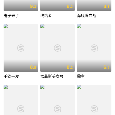
9.
8.
8.
3
2
1
鬼子来了
终结者
海底喋血战
8.
8.
6.
8
2
5
千钧一发
孟菲斯美女号
霸主