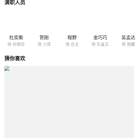
演职人员
杜奕衡
贺刚
程野
金巧巧
吴孟达
饰 孙悟空
饰 六耳
饰 庄主
饰 孔雀王
饰 地藏
猜你喜欢