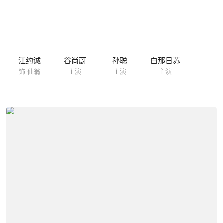
江约诚
谷尚蔚
孙聪
白那日苏
饰 仙翁
主演
主演
主演