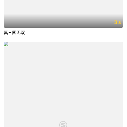
3.
8
真三国无双