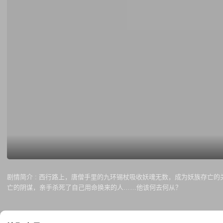
剧情简介 :
西行路上，唐僧手里的九环锡杖吸收妖魂无数，成为妖族存亡的
亡的阴谋，亲手杀死了自己用命换来的人……他该何去何从？