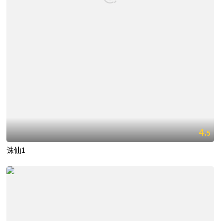
4.
5
诛仙1