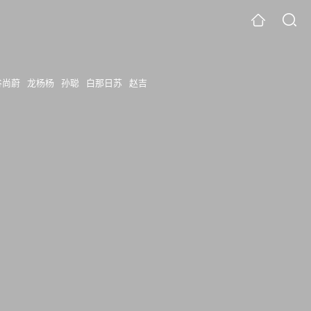
谷尚蔚
龙杨杨
孙聪
白那日苏
赵吉