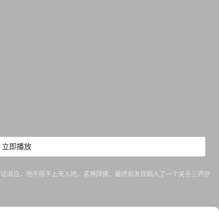
立即播放
自证清白，他不得不上天入地，求神拜佛，最终却发现陷入了一个关乎三界存