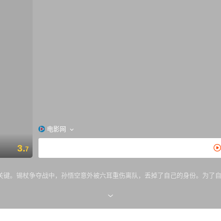
电影网
3.
7
关键。锡杖争夺战中，孙悟空意外被六耳重伤离队，丢掉了自己的身份。为了