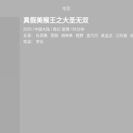
电影
真假美猴王之大圣无双
2020
/
中国大陆
/
奇幻 爱情
/
91分钟
主演：
杜奕衡
贺刚
胡林希
程野
金巧巧
吴孟达
江约诚
导演：
罗乐