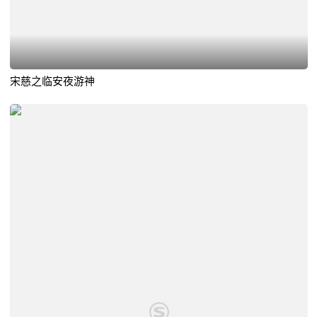
宋慈之临安夜游神