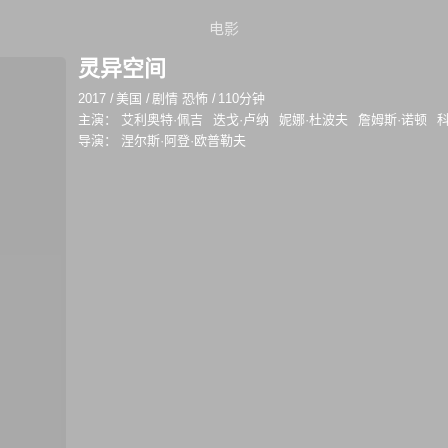
电影
灵异空间
2017
/
美国
/
剧情 恐怖
/
110分钟
主演：
艾利奥特·佩吉
迭戈·卢纳
妮娜·杜波夫
詹姆斯·诺顿
导演：
涅尔斯·阿登·欧普勒夫