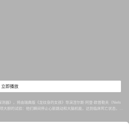
立即播放
脉搏探测器》，将由瑞典版《龙纹身的女孩》导演涅尔斯·阿登·欧普勒夫（Niels
感觉进行了一项大胆的试验：他们瞬间停止心脏跳动和大脑机能，达到临床死亡状态，然