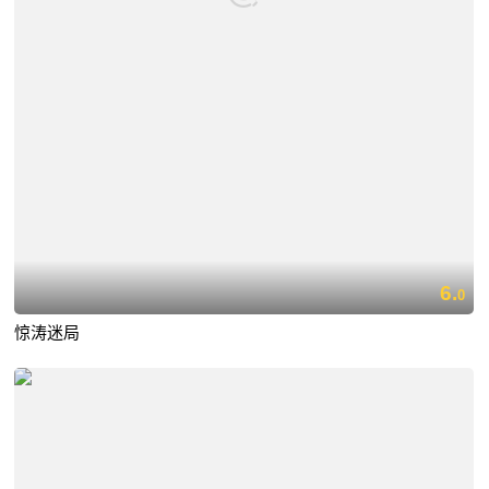
6.
0
惊涛迷局