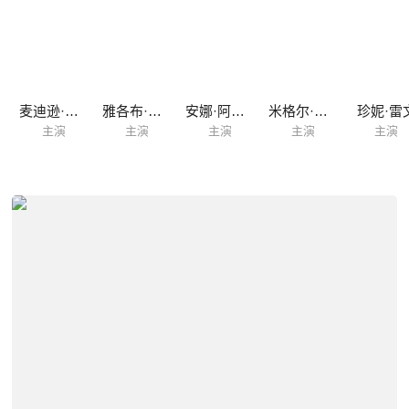
麦迪逊·布里奇斯
雅各布·索利
安娜·阿尔丁
米格尔·安东尼
珍妮·雷
主演
主演
主演
主演
主演