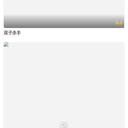
6.
8
双子杀手