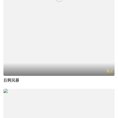
5.
7
巨鳄风暴