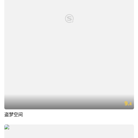
9.
4
盗梦空间