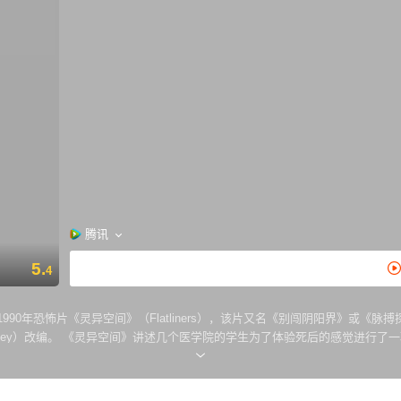
腾讯
5.
4
的1990年恐怖片《灵异空间》（Flatliners），该片又名《别闯阴阳界》或《
利（Ben Ripley）改编。 《灵异空间》讲述几个医学院的学生为了体验死后的
些东西似乎也随着他们死而复活来到了阳间。