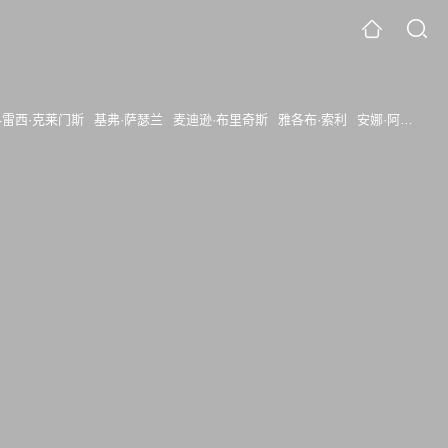
科雷西·克莱门斯
基弗·萨瑟兰
麦迪逊·布里奇斯
雅各布·索利
安娜·阿尔丁
米