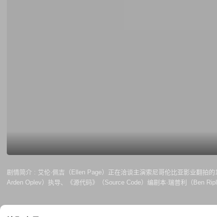
剧情简介 :
艾伦·佩吉（Ellen Page）正在洽谈主演索尼哥伦比亚影业翻拍
Arden Oplev）执导、《源代码》（Source Code）编剧本·瑞普
后很快恢复。试验成功了，但他们始终无法忘却那恐怖的濒死体验，而且有