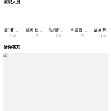
演职人员
涅尔斯·阿登·欧普勒夫
妮娜·杜波夫
詹姆斯·诺顿
科雷西·克莱门斯
基弗·萨瑟兰
导演
主演
主演
主演
主演
猜你喜欢