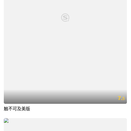
7.
5
触不可及美版