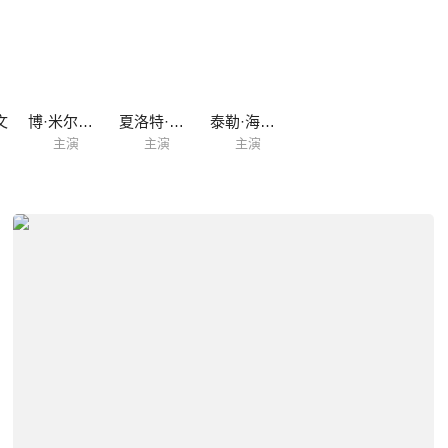
文
博·米尔乔夫
夏洛特·麦金尼
泰勒·海涅斯
主演
主演
主演