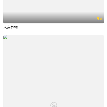
5.
8
人造怪物