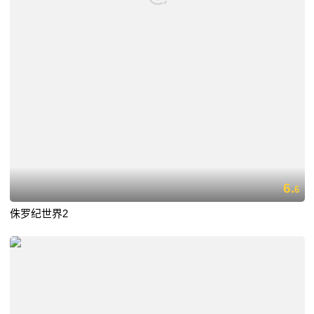
6.
6
侏罗纪世界2