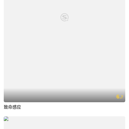
6.
7
致命感应