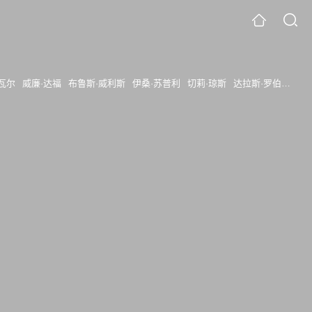
瓦尔
威廉·达福
布鲁斯·威利斯
伊桑·苏普利
切莉·琼斯
达拉斯·罗伯特斯