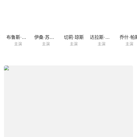
福
布鲁斯·威利斯
伊桑·苏普利
切莉·琼斯
达拉斯·罗伯特斯
乔什·帕
主演
主演
主演
主演
主演