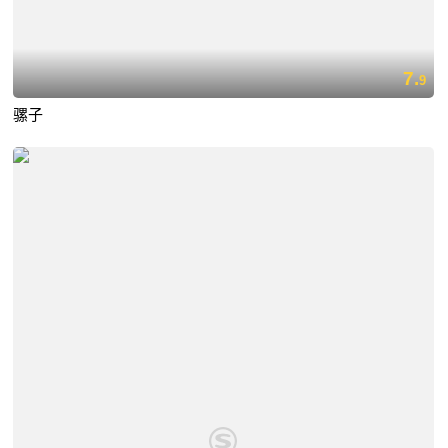
7.
9
骡子