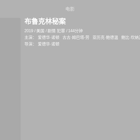
电影
布鲁克林秘案
2019
/
美国
/
剧情 犯罪
/
144分钟
主演：
爱德华·诺顿
古古·姆巴塔-劳
亚历克·鲍德温
鲍比·坎纳
导演：
爱德华·诺顿