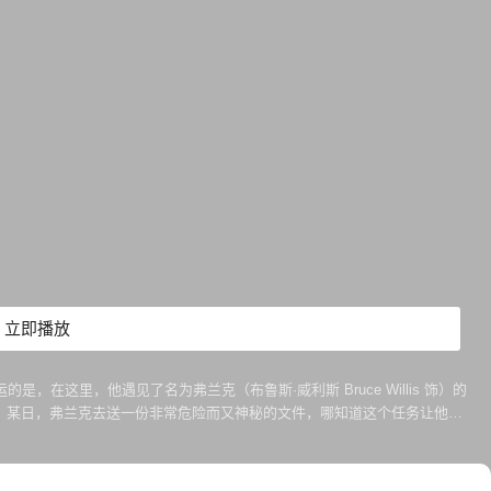
立即播放
，在这里，他遇见了名为弗兰克（布鲁斯·威利斯 Bruce Willis 饰）的
 某日，弗兰克去送一份非常危险而又神秘的文件，哪知道这个任务让他丢