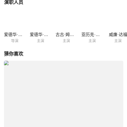
演职人员
爱德华·诺顿
爱德华·诺顿
古古·姆巴塔-劳
亚历克·鲍德温
威廉·达
导演
主演
主演
主演
主演
猜你喜欢