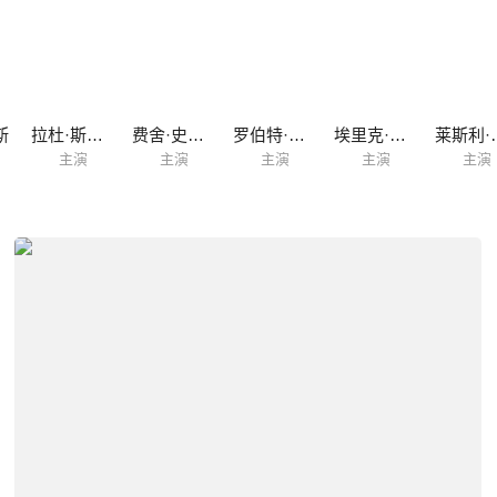
斯
拉杜·斯平格尔
费舍·史蒂芬斯
罗伯特·维斯多姆
埃里克·贝瑞曼
莱斯
主演
主演
主演
主演
主演