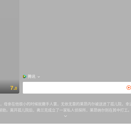
腾讯
7.
0
惨的过去，母亲在他很小的时候就撒手人寰，无依无靠的莱昂内尔被送进了孤儿院，幸运的是
帮助。离开孤儿院后，弗兰克成立了一家私人侦探所，莱昂纳尔则在其中打工。
时候，莱昂内尔决定查出这场死亡时间背后的真相，为老友讨回一个公道。