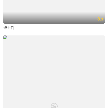
8.
3
绅士们