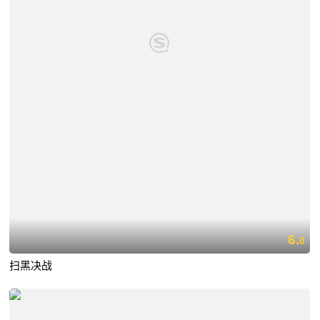
6.
0
扫黑决战