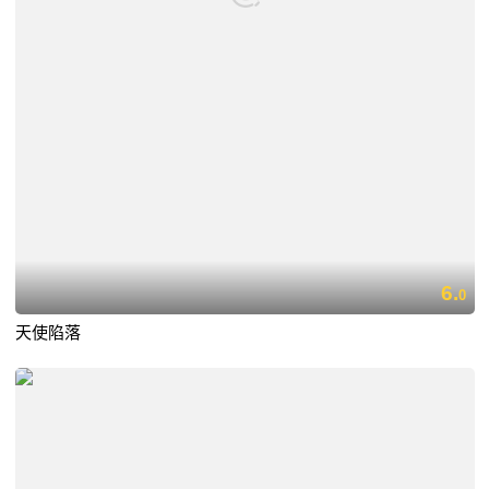
6.
0
天使陷落