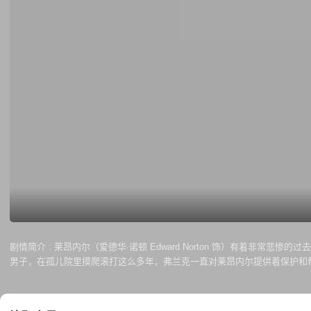
剧情简介 :
莱昂内尔（爱德华·诺顿 Edward Norton 饰）有着非常悲
男子，在孤儿院里摸爬滚打这么多年，弗兰克一直对莱昂内尔提供着保护和
掉了性命。弗兰克的死给莱昂内尔带来了巨大的打击，但现在还不是哀悼的