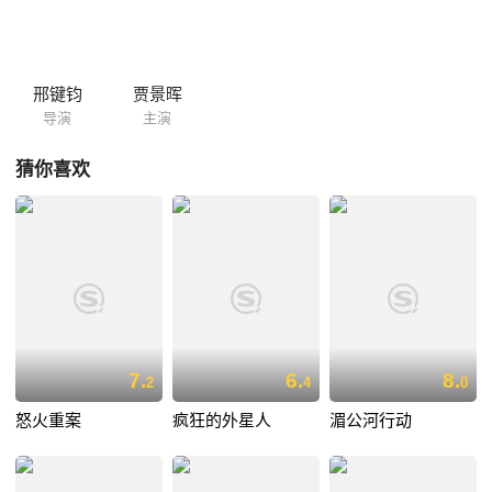
邢键钧
贾景晖
导演
主演
猜你喜欢
7.
6.
8.
2
4
0
怒火重案
疯狂的外星人
湄公河行动