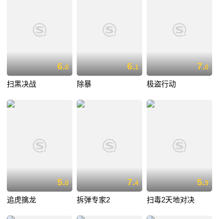
6.
6.
7.
0
1
0
扫黑决战
除暴
极盗行动
5.
7.
5.
0
4
9
追虎擒龙
拆弹专家2
扫毒2天地对决