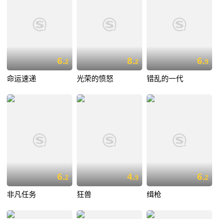
6.
8.
6.
2
2
9
命运速递
光荣的愤怒
错乱的一代
6.
4.
6.
2
9
2
非凡任务
狂兽
缉枪