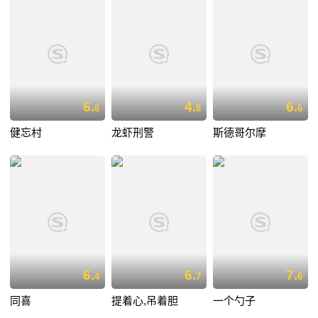
6.
4.
6.
6
8
6
健忘村
龙虾刑警
斯德哥尔摩
6.
6.
7.
4
7
6
同喜
提着心,吊着胆
一个勺子