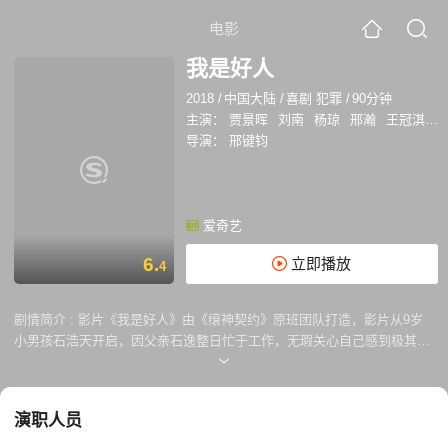
电影
我是好人
2018
/
中国大陆
/
喜剧 犯罪
/
90分钟
主演：
贾景晖
刘南
杨琼
邢瀚
王冠淇
李
导演：
邢键钧
爱奇艺
6.
立即播放
4
剧情简介 :
影片《我是好人》由《缞神契约》原班团队打造，影片从9岁
小男孩石浩天开启，因父亲石逸整日忙于工作，无瑕关心自己感到极其不
满。而后，在网上发帖雇人绑架自己，希望借此引起父亲的关注，与两个
视财如命的混混达成一致，没曾想，混混心生歹念，绑架以假乱真，由此
在机缘巧合下又进行了一系列的救赎之旅。影片最终将犯罪、亲情、黑色
演职人员
幽默完美融合，着力打造小人物的悲喜离合。[2]