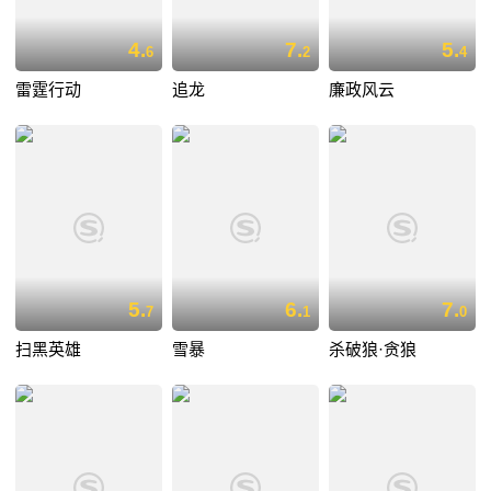
4.
7.
5.
6
2
4
雷霆行动
追龙
廉政风云
5.
6.
7.
7
1
0
扫黑英雄
雪暴
杀破狼·贪狼