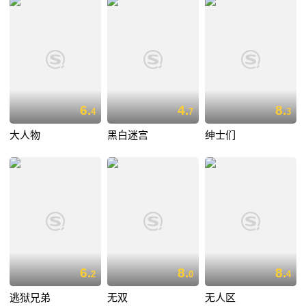
6.
4.
8.
4
7
3
大人物
黑白迷宫
绅士们
6.
8.
8.
2
0
4
逃狱兄弟
无双
无人区