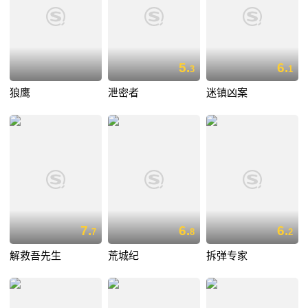
5.
6.
3
1
狼鹰
泄密者
迷镇凶案
7.
6.
6.
7
8
2
解救吾先生
荒城纪
拆弹专家