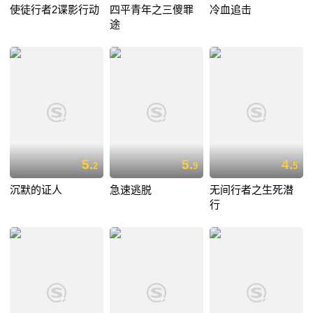
使徒行者2谍影行动
四平青年之三傻罪
冷血追击
途
5.
5.
4.
2
9
5
沉默的证人
急速逃脱
无间行者之生死潜
行