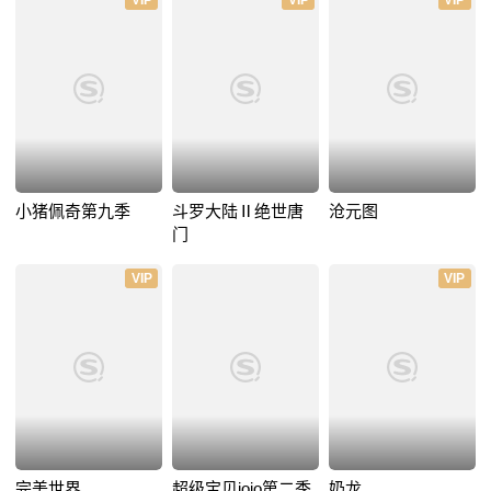
VIP
VIP
VIP
小猪佩奇第九季
斗罗大陆Ⅱ绝世唐
沧元图
门
VIP
VIP
完美世界
超级宝贝jojo第二季
奶龙