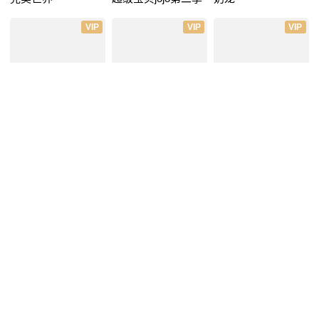
VIP
VIP
VIP
斗罗大陆2绝世唐门
吞噬星空
仙武帝尊
第五季
VIP
VIP