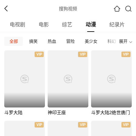
搜狗视频
电视剧
电影
综艺
动漫
纪录片
全部
搞笑
热血
冒险
美少女
科幻
展开
校园
全部
日本
欧美
国产
其他
VIP
VIP
VIP
全部
2026
2025
2024
2023
2022
202
全部
正片
免费正片
付费正片
最热
最新
好评
斗罗大陆
神印王座
斗罗大陆2绝世唐门
VIP
VIP
VIP