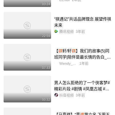
03:24
性成长|粤语播客小房间_哔哩哔
哩_bilibili
“祺遇记”共话品牌理念 展望传祺
未来
腾讯视频
3年前
22:59
【
祺
轩/轩
祺
】我们的故事(5)同
班同学|陪伴是最长情的告白_哔
哩哔哩_bilibili
Wendy_dididi
1年前
07:33
男人怎么拒绝的了一个侠客梦#
精彩片段 #剧情 #凤凰古城 #搞
笑 #气质这一块拿捏死死的 @
抖音视频
3年前
00:32
凤凰趴哥 @
周仕祺
是谁
【马嘉祺】“嘉
祺
第六名,下周五