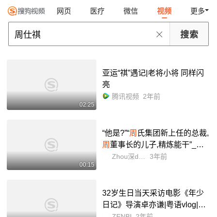
网页
医疗
微信
视频
更多
亚运“祺”遇记|老将小将 同样闪
亮
腾讯视频
2年前
02:25
“他是?”“
周
氏集团新上任的总裁,
周
董事长的儿子,精炼能干”_哔
哩哔哩_bilibili
Zhou深de灵
3年前
00:15
32岁生日当天采访电影《年少
日记》导演卓亦谦|粤语vlog|播
客录制|生日礼物|访谈|粤语|女
ZENBI
2年前