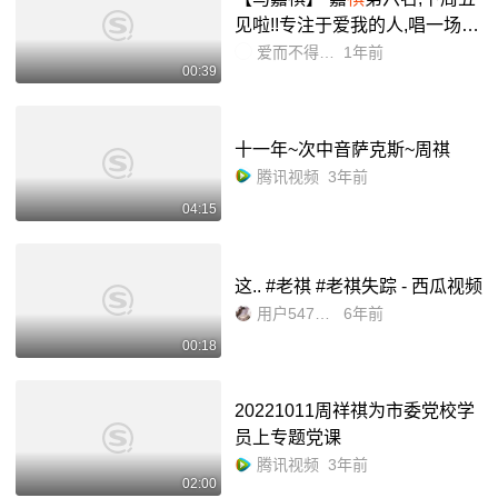
见啦!!专注于爱我的人,唱一场就
是赚一场!干就完了”_哔哩哔哩_
爱而不得而不爱
1年前
00:39
bilibili
十一年~次中音萨克斯~周祺
腾讯视频
3年前
04:15
这.. #老祺 #老祺失踪 - 西瓜视频
用户5479160459867
6年前
00:18
20221011周祥祺为市委党校学
员上专题党课
腾讯视频
3年前
02:00