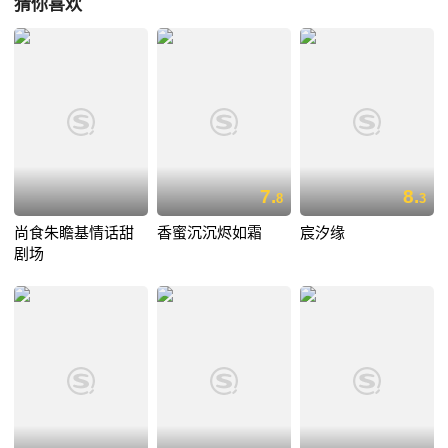
猜你喜欢
7.
8.
8
3
尚食朱瞻基情话甜
香蜜沉沉烬如霜
宸汐缘
剧场