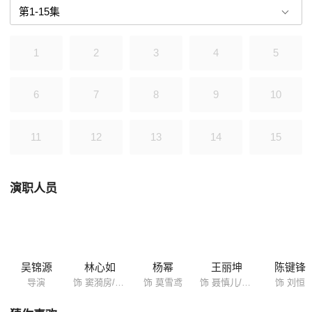
美丽多情而又坚忍聪慧的漪房注定要书写下极不平凡的一笔…… 本片根据
瞬间倾城的小说《未央·沉浮》。
1
2
3
4
5
6
7
8
9
10
11
12
13
14
15
演职人员
吴锦源
林心如
杨幂
王丽坤
陈键锋
导演
饰 窦漪房/田香怜
饰 莫雪鸢
饰 聂慎儿/王娡/屏花
饰 刘恒