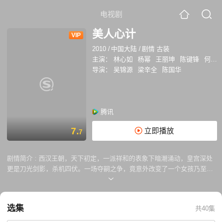
电视剧
美人心计
VIP
2010
/
中国大陆
/
剧情 古装
主演：
林心如
杨幂
王丽坤
陈键锋
何晟铭
导演：
吴锦源
梁辛全
陈国华
腾讯
7.
立即播放
7
剧情简介 :
西汉王朝，天下初定，一派祥和的表象下暗潮涌动，皇宫深处
更是刀光剑影，杀机四伏。一场夺嗣之争，竟意外改变了一个女孩乃至整
个西汉王朝的命运。少女云汐（林心如 饰）九死一生，随奶娘逃出皇宫，
早年颠沛流离，爱恋无缘。命运的安排让她再次进宫，可是改名窦漪房的
她不得不周旋在狠毒多疑的吕后（戴春荣 饰）面前，小心谨慎，朝不保
选集
共40集
夕。幸亏她的机敏智慧，使得吕后心生欢喜，更秘密派遣她前往代国监视
薄姬娘娘之子刘恒（陈键锋 饰），阴谋夺嗣。在汹涌澎湃的历史长河中，