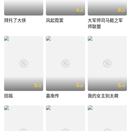
4.
8.
0
2
拜托了大侠
风起霓裳
大军师司马懿之军
师联盟
5.
3.
5.
9
8
4
招摇
嘉南传
我的女主别太萌