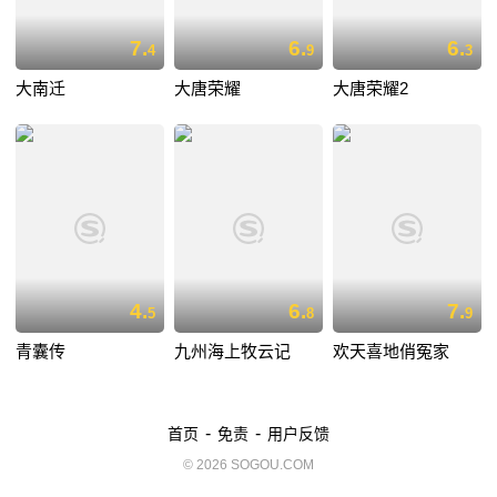
7.
6.
6.
4
9
3
大南迁
大唐荣耀
大唐荣耀2
4.
6.
7.
5
8
9
青囊传
九州海上牧云记
欢天喜地俏冤家
-
-
首页
免责
用户反馈
© 2026 SOGOU.COM