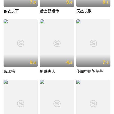
7.
9.
8.
5
4
1
锦衣之下
后宫甄嬛传
天盛长歌
9.
4.
7.
4
8
3
琅琊榜
斛珠夫人
传闻中的陈芊芊