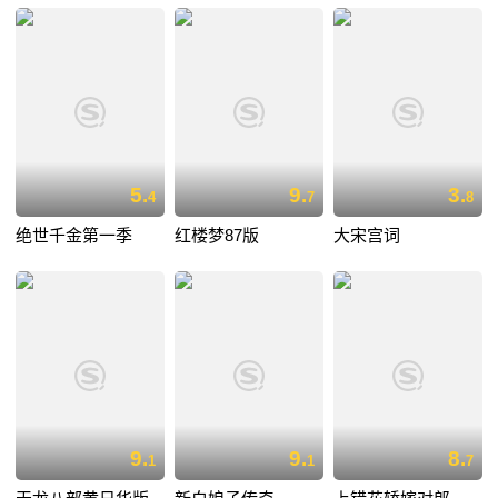
5.
9.
3.
4
7
8
绝世千金第一季
红楼梦87版
大宋宫词
9.
9.
8.
1
1
7