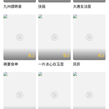
九州缥缈录
扶摇
大唐女法医
6.
5.
4.
1
0
2
萌妻食神
一片冰心在玉壶
凤弈