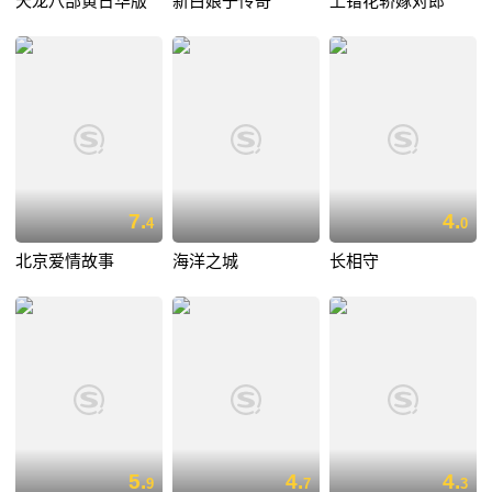
天龙八部黄日华版
新白娘子传奇
上错花轿嫁对郎
7.
4.
4
0
北京爱情故事
海洋之城
长相守
5.
4.
4.
9
7
3