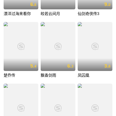
6.
9.
6
0
漂洋过海来看你
皎若云间月
仙剑奇侠传3
5.
6.
3.
4
3
8
楚乔传
飘香剑雨
凤囚凰