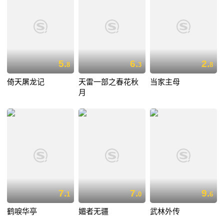
5.
6.
2.
8
3
8
倚天屠龙记
天雷一部之春花秋
当家主母
月
7.
7.
9.
1
0
6
鹤唳华亭
媚者无疆
武林外传