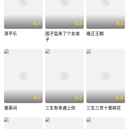
6.
3.
9.
4
8
4
清平乐
国子监来了个女弟
雍正王朝
子
6.
5.
6.
2
1
6
蓬莱间
三生有幸遇上你
三生三世十里桃花