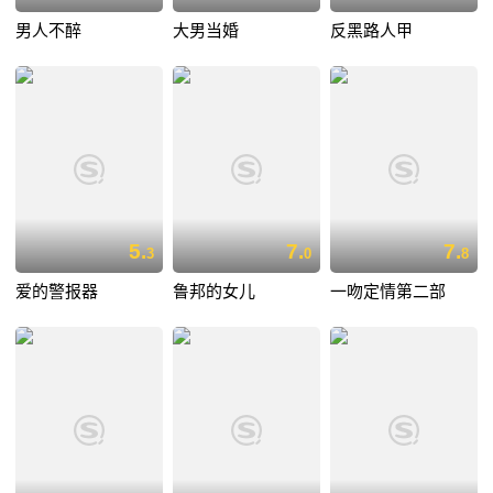
男人不醉
大男当婚
反黑路人甲
5.
7.
7.
3
0
8
爱的警报器
鲁邦的女儿
一吻定情第二部