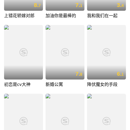
8.
7.
3.
7
1
4
上错花轿嫁对郎
加油你是最棒的
我和我们在一起
7.
6.
8
1
初恋是cv大神
新婚公寓
降伏魔女的手段