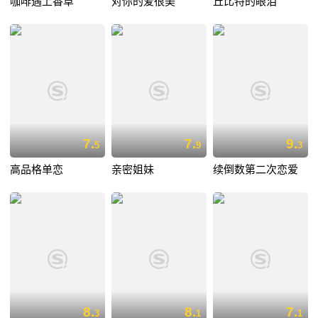
咖啡遇上香草
对你的爱很美
丘比特的眼泪
7.
7.
9.
5
9
3
高品格单恋
亲密姐妹
续倒数第二次恋爱
8.
8.
7.
3
1
1