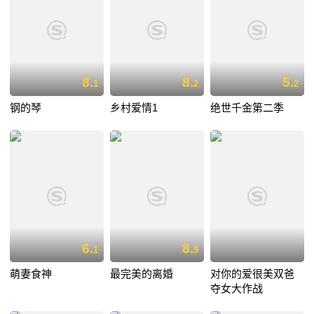
8.
8.
5.
1
2
2
钢的琴
乡村爱情1
绝世千金第二季
6.
8.
1
9
萌妻食神
最完美的离婚
对你的爱很美双爸
夺女大作战