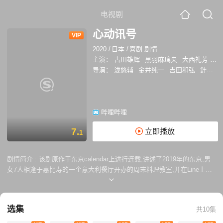
电视剧
心动讯号
VIP
2020
/
日本
/
喜剧 剧情
主演：
古川雄辉
黑羽麻璃央
大西礼芳
笕
导演：
泷悠辅
金井纯一
吉田和弘
針生悠伺
哔哩哔哩
7.
立即播放
1
剧情简介 :
该剧原作于东京calendar上进行连载,讲述了2019年的东京,男
女7人相逢于惠比寿的一个意大利餐厅开办的周末料理教室,并在Line上交
流彼此的生活,故事围绕着他们而展开 具有压倒性优势的帅哥同时还是创
立IT公司的年轻社长安井司（古川雄辉 饰），虽然很受欢迎，但交往的女
友却不能长久，真正的原因是他使用line的方式有问题……
选集
共10集