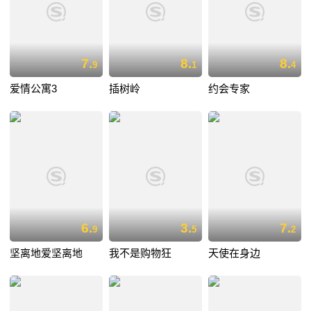
7.
8.
8.
9
1
4
爱情公寓3
插树岭
约会专家
6.
3.
7.
9
5
2
坚离地爱坚离地
我不是购物狂
天使在身边