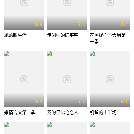
8.
7.
7.
8
3
9
凪的新生活
传闻中的陈芊芊
花间提壶方大厨第
一季
8.
7.
6.
5
2
7
婚情咨文第一季
我的巴比伦恋人
机智的上半场