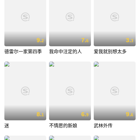
9.
7.
3.
2
6
3
德雷尔一家第四季
我命中注定的人
爱我就别想太多
8.
6.
9.
1
9
6
迷
不情愿的新娘
武林外传