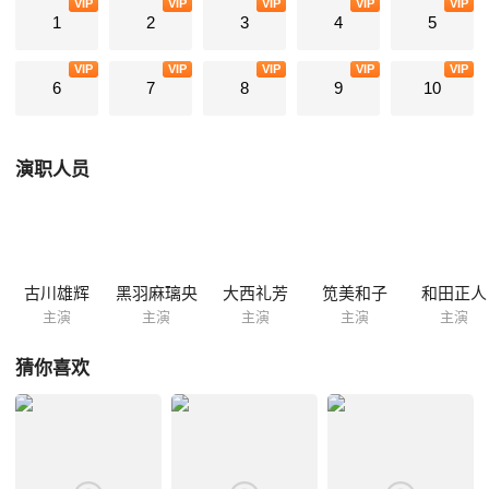
VIP
VIP
VIP
VIP
VIP
1
2
3
4
5
VIP
VIP
VIP
VIP
VIP
6
7
8
9
10
演职人员
古川雄辉
黑羽麻璃央
大西礼芳
笕美和子
和田正人
主演
主演
主演
主演
主演
猜你喜欢