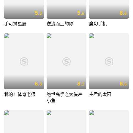
5.
5.
8.
5
6
6
手可摘星辰
逆流而上的你
魔幻手机
6.
8.
8.
8
1
6
我的！体育老师
绝世高手之大侠卢
主君的太阳
小鱼