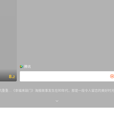
腾讯
8.
2
机重重…《幸福来敲门》海报故事发生在80年代，那是一段令人留恋的美好时