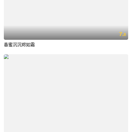
7.
8
香蜜沉沉烬如霜