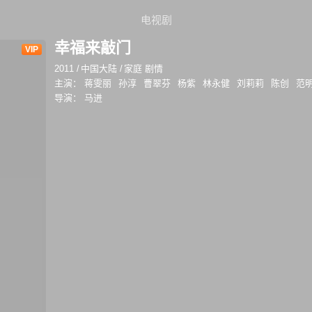
电视剧
幸福来敲门
VIP
2011
/
中国大陆
/
家庭 剧情
主演：
蒋雯丽
孙淳
曹翠芬
杨紫
林永健
刘莉莉
陈创
范
导演：
马进