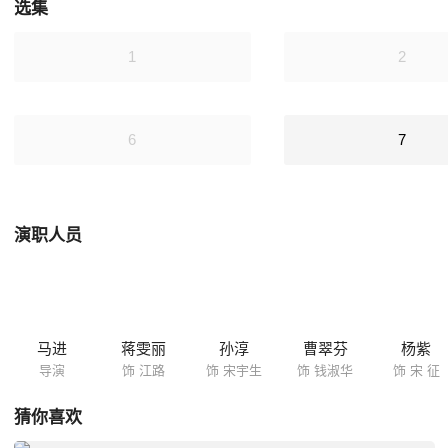
选集
1
2
6
7
演职人员
马进
蒋雯丽
孙淳
曹翠芬
杨紫
导演
饰 江路
饰 宋宇生
饰 钱淑华
饰 宋 征
猜你喜欢