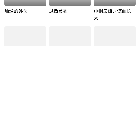
灿烂的外母
过街英雄
巾帼枭雄之谍血长
天
地产仔
早点回家
滴水的推理书屋