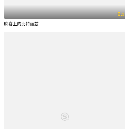
6.
1
晚宴上的比特丽兹