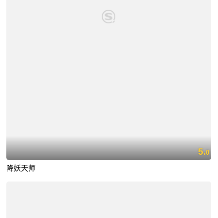
5.
0
降妖天师