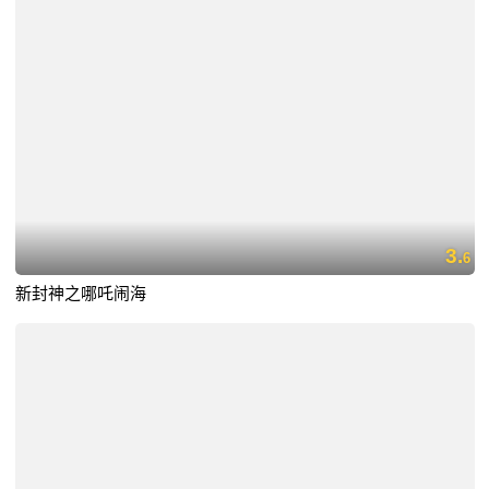
3.
6
新封神之哪吒闹海