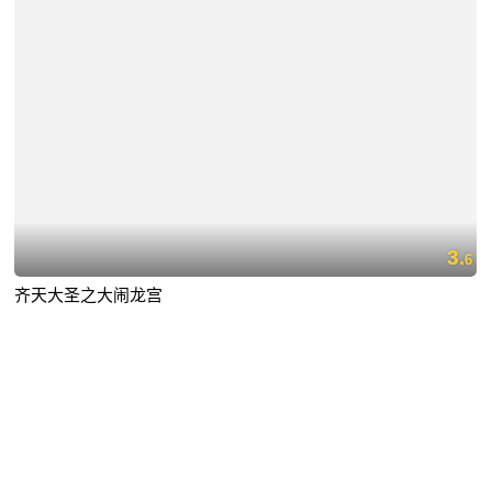
3.
6
齐天大圣之大闹龙宫