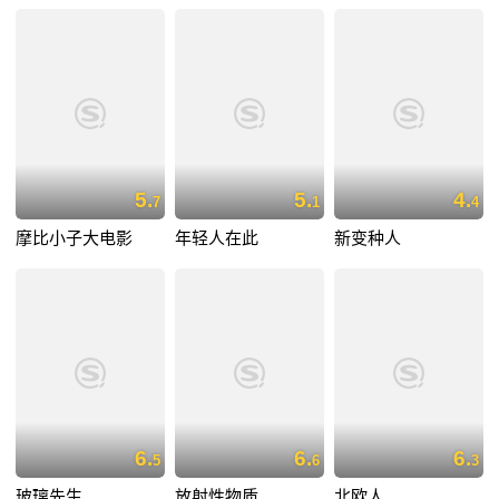
5.
5.
4.
7
1
4
摩比小子大电影
年轻人在此
新变种人
6.
6.
6.
5
6
3
玻璃先生
放射性物质
北欧人