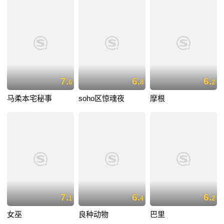
7.
6.
6.
6
8
2
马柔本宅秘事
soho区惊魂夜
摩根
7.
6.
6.
1
4
2
女巫
良种动物
巴里