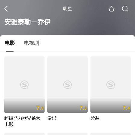
明星
安雅泰勒－乔伊
电影
电视剧
7.
7.
7.
8
3
4
超级马力欧兄弟大
爱玛
分裂
电影