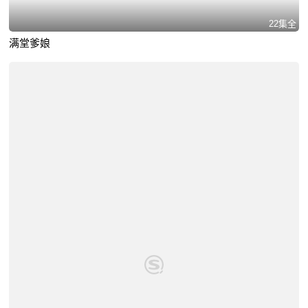
22集全
满堂爹娘