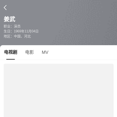
姜武
职业：演员
生日：1969年11月04日
地区：中国，河北
电视剧
电影
MV