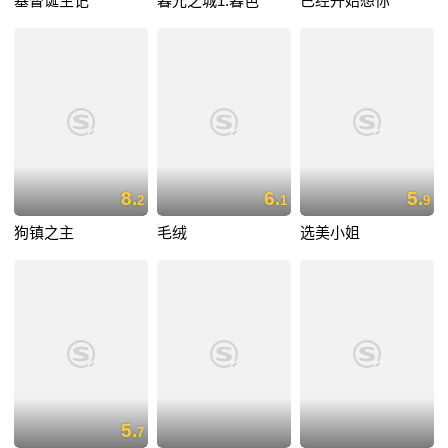
基督诞生记
暮光之城1:暮色
已经开始想你
8.
6.
5.
2
1
9
狗镇之主
毛绒
选美小姐
5.
7