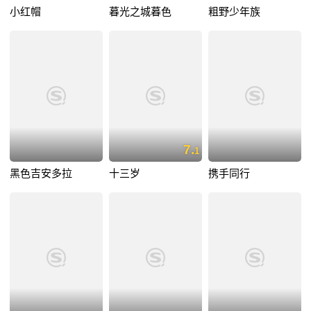
小红帽
暮光之城暮色
粗野少年族
7.
1
黑色吉安多拉
十三岁
携手同行