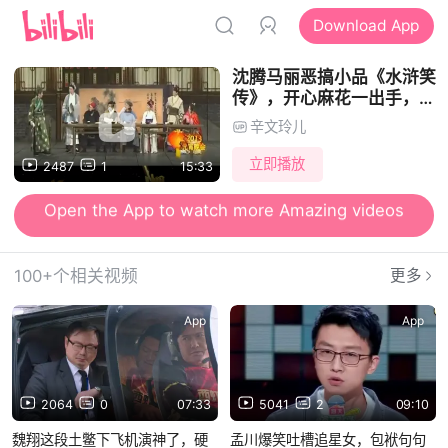
Download App
沈腾马丽恶搞小品《水浒笑
传》，开心麻花一出手，高
能爆笑全场
辛文玲儿
立即播放
2487
1
15:33
Open the App to watch more Amazing videos
Open the App to send Danmu and watch videos together
100+个相关视频
更多
App
App
2064
0
07:33
5041
2
09:10
魏翔这段土鳖下飞机演神了，硬
孟川爆笑吐槽追星女，包袱句句