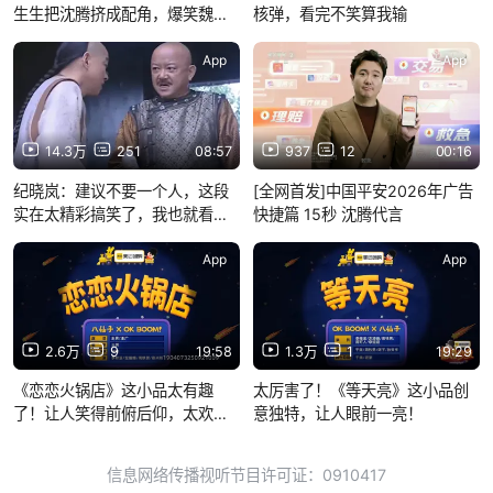
生生把沈腾挤成配角，爆笑魏翔
核弹，看完不笑算我输
合集
App
App
14.3万
251
08:57
937
12
00:16
纪晓岚：建议不要一个人，这段
[全网首发]中国平安2026年广告
实在太精彩搞笑了，我也就看了
快捷篇 15秒 沈腾代言
八遍
App
App
2.6万
9
19:58
1.3万
1
19:29
《恋恋火锅店》这小品太有趣
太厉害了！《等天亮》这小品创
了！让人笑得前俯后仰，太欢乐
意独特，让人眼前一亮！
了！
信息网络传播视听节目许可证：0910417