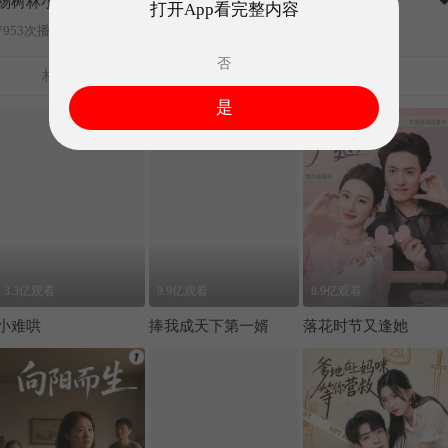
杨树林小品《新新上海滩》
打开App看完整内容
7953次播放
2020-03-30发布
否
相关推荐
高热短剧
评论 0
是
3.3亿观看
9.9亿观看
8.9亿观看
小难哄
捧我成天下第一婿
落花时节又逢她