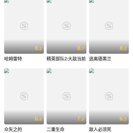
8.
8.
8.
2
7
2
哈姆雷特
精英部队2:大敌当前
逃离德黑兰
6.
7.
6.
9
2
5
众矢之的
二重生命
敌人必须死