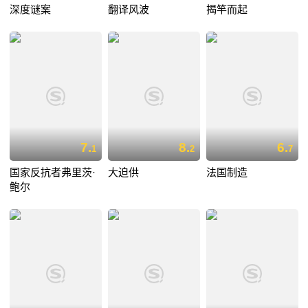
深度谜案
翻译风波
揭竿而起
7.
8.
6.
1
2
7
国家反抗者弗里茨·
大迫供
法国制造
鲍尔