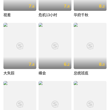
7.
7.
8.
6
8
2
视差
危机13小时
华府千秋
7.
6.
8.
8
2
0
大失踪
峰会
总统班底