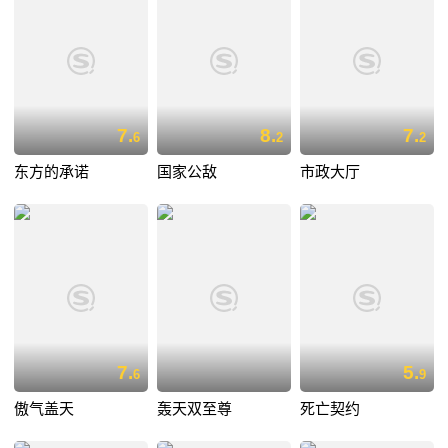
7.
8.
7.
6
2
2
东方的承诺
国家公敌
市政大厅
7.
5.
6
9
傲气盖天
轰天双至尊
死亡契约