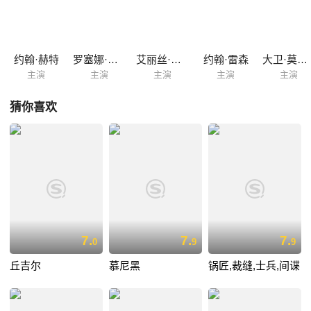
约翰·赫特
罗塞娜·派斯特
艾丽丝·克里奇
约翰·雷森
大卫·莫瑞瑟
主演
主演
主演
主演
主演
猜你喜欢
7.
7.
7.
0
9
9
丘吉尔
慕尼黑
锅匠,裁缝,士兵,间谍