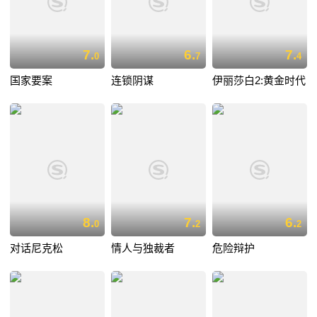
7.
6.
7.
0
7
4
国家要案
连锁阴谋
伊丽莎白2:黄金时代
8.
7.
6.
0
2
2
对话尼克松
情人与独裁者
危险辩护