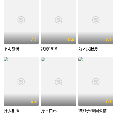
7.
8.
7.
1
6
4
不明身份
我的1919
为人民服务
6.
7.
8
6
肝胆相照
身不由己
铁娘子:坚固柔情