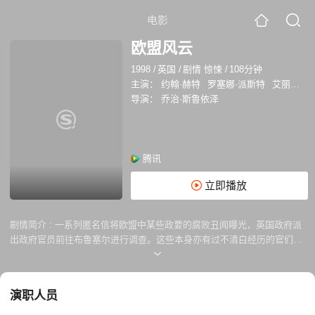
电影
欧盟风云
1998
/
英国
/
剧情 惊悚
/
108分钟
主演：
约翰·赫特
罗塞娜·派斯特
艾丽丝·克里奇
导演：
乔治·斯鲁依泽
腾讯
立即播放
剧情简介 :
一系列匿名信将欧盟中某些政要的腐败丑闻曝光，英国政府派
出政府官员前往布鲁塞尔进行调查。这些本身亦有过不清白经历的官们是
否能应对道德挑战呢？本片由三届英国电影学院奖得主、金球奖影帝约翰·
赫特主演, 并参选第37届柏林电影节金熊奖。
演职人员