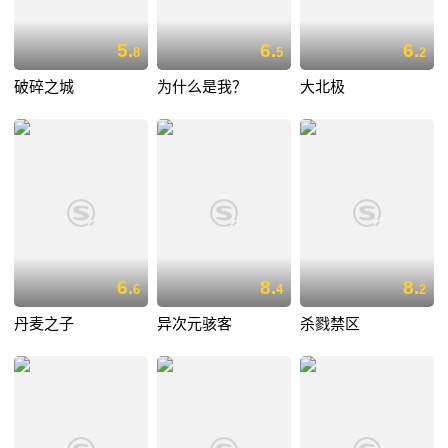
5.
6.
6.
8
5
2
破碎之城
为什么是我？
大北极
6.
8.
8.
6
4
2
丹麦之子
异次元骇客
杀戮禁区