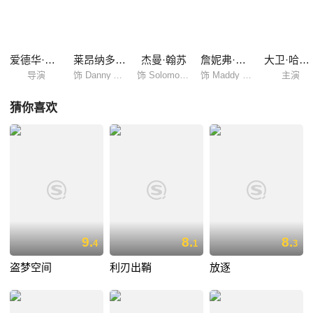
利 饰)的帮助下，找到了失散的家人，此时，他的儿子迪亚却被叛军带
走，生死未卜。 悲愤的所罗门答应和阿彻合作，在叛军的控制范围内寻找
钻石，并寻找儿子。 两个截然不同的人，因为一颗血钻将命运联系在了一
起。
爱德华·兹威克
莱昂纳多·迪卡普里奥
杰曼·翰苏
詹妮弗·康纳利
大卫·哈雷伍德
导演
饰 Danny Archer
饰 Solomon Vandy
饰 Maddy Bowen
主演
猜你喜欢
9.
8.
8.
4
1
3
盗梦空间
利刃出鞘
放逐