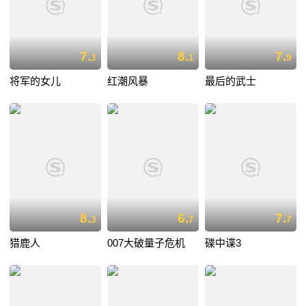
7.
8.
7.
3
1
9
将军的女儿
红潮风暴
最后的武士
8.
6.
7.
3
7
7
猎鹿人
007大破量子危机
碟中谍3