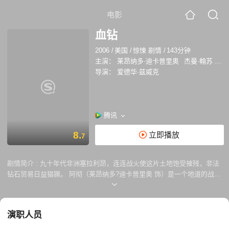
电影
血钻
2006
/
美国
/
惊悚 剧情
/
143分钟
主演：
莱昂纳多·迪卡普里奥
杰曼·翰苏
詹
导演：
爱德华·兹威克
腾讯
8.
立即播放
7
剧情简介 :
九十年代非洲塞拉利昂，连连战火使这片土地饱受摧残，非法
钻石贸易日益猖獗。 阿彻（莱昂纳多?迪卡普里奥 饰）是一个地道的战争
贩子，靠倒卖战区钻石为生，他在监狱中无意得知渔夫所罗门手里有极品
粉钻。意识到这是自己离开非洲的机会，出狱后，他找到所罗门，准备和
他一起找出钻石，离开非洲。 所罗门是普通的渔民，因为内战和家人分
演职人员
离，被叛军强制开采钻石，他发现一颗极品粉钻，藏了起来；战乱来临，
所罗门进了监狱，后被阿彻救出，并在战地记者麦迪?鲍文(珍妮弗?康纳