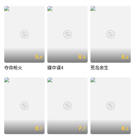
5.
8.
8.
9
4
6
夺命枪火
碟中谍4
荒岛余生
8.
7.
8.
7
7
2