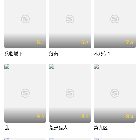
8.
6.
7.
4
7
9
兵临城下
薄荷
木乃伊1
9.
8.
8.
0
0
4
乱
荒野猎人
第九区