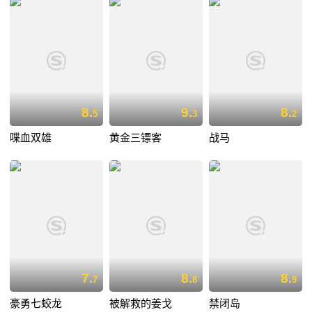
8.
9.
8.
5
3
2
喋血双雄
黄金三镖客
战马
7.
8.
8.
7
8
9
豪勇七蛟龙
被解救的姜戈
禁闭岛