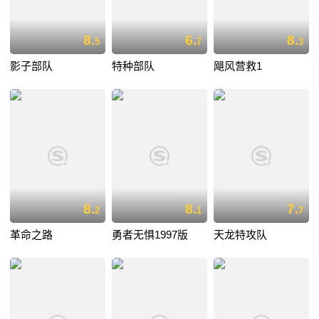
8.
6.
8.
5
7
3
影子部队
特种部队
飓风营救1
8.
8.
7.
2
1
7
革命之路
勇者无惧1997版
天龙特攻队