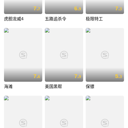
7.
6.
7.
7
9
3
虎胆龙威4
五路追杀令
极限特工
7.
7.
5.
6
9
3
海滩
美国黑帮
保镖