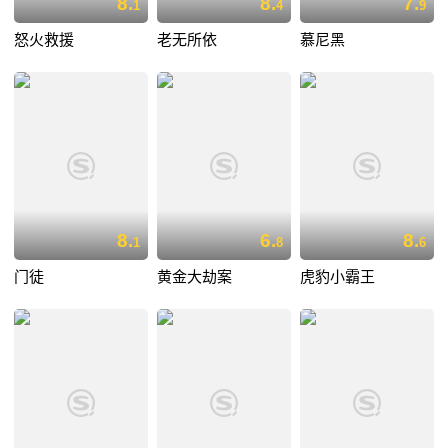
8.
8.
7.
1
4
9
怒火救援
老无所依
慕尼黑
8.
6.
8.
1
8
6
门徒
黄金大劫案
虎豹小霸王