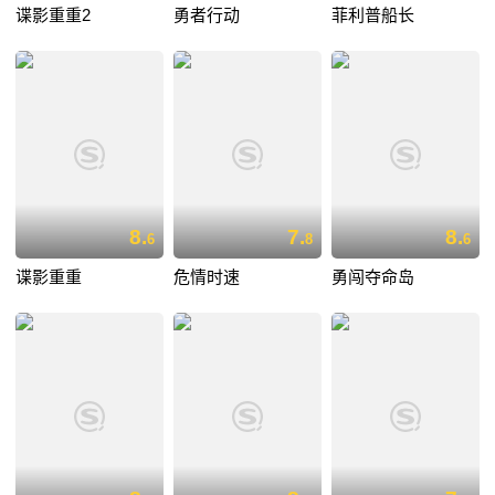
谍影重重2
勇者行动
菲利普船长
8.
7.
8.
6
8
6
谍影重重
危情时速
勇闯夺命岛