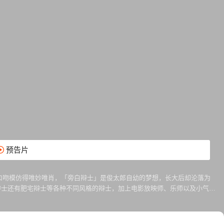
预告片
口吻模仿得唯妙唯肖，「旁白辩士」是俊太郎自幼的梦想，长大后却沦落为
辩士还有肥宅辩士等各种不同风格的辩士，加上电影放映师、乐师以及小气老
疯狂地爱上了他，俊太郎的青春恋爱梦该何去何从……