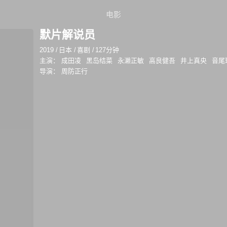
电影
默片解说员
2019
/
日本
/
喜剧
/
127分钟
主演：
成田凌
黑岛结菜
永濑正敏
高良健吾
井上真央
音尾
导演：
周防正行