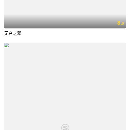
8.
0
无名之辈