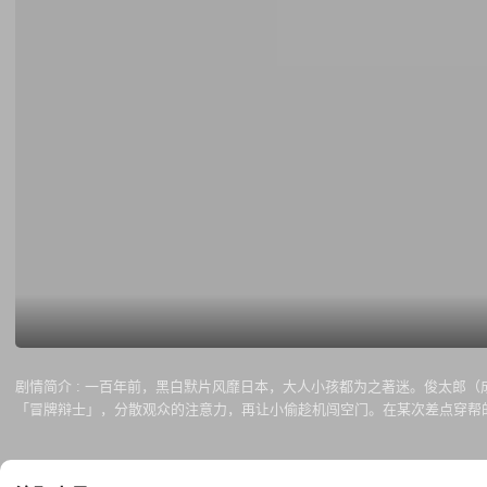
剧情简介 :
一百年前，黑白默片风靡日本，大人小孩都为之著迷。俊太郎（
「冒牌辩士」，分散观众的注意力，再让小偷趁机闯空门。在某次差点穿帮
闆夫妻带他畅游电影幕后世界，但小偷集团、热血警察紧追不捨，童年一起