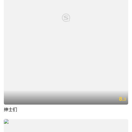
8.
3
绅士们