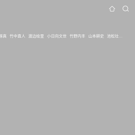
琢真
竹中直人
渡边绘里
小日向文世
竹野内丰
山本耕史
池松壮亮
成河