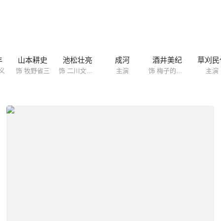
丰
山本耕史
池松壮亮
成河
酒井美纪
草刈民
义
饰 牧野省三
饰 二川文太郎
主演
饰 梅子的母亲
主演