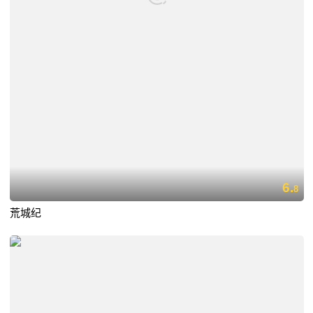
6.
8
荒城纪