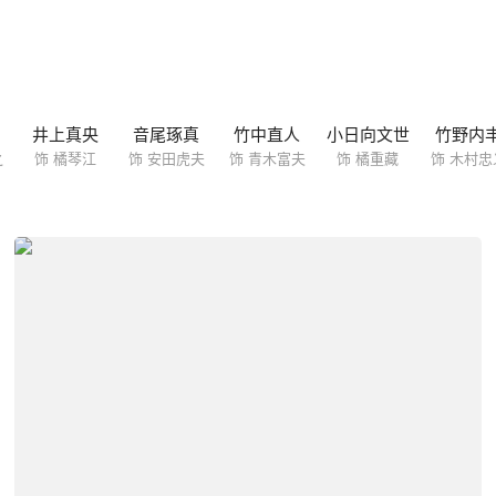
井上真央
音尾琢真
竹中直人
小日向文世
竹野内
之
饰 橘琴江
饰 安田虎夫
饰 青木富夫
饰 橘重藏
饰 木村忠