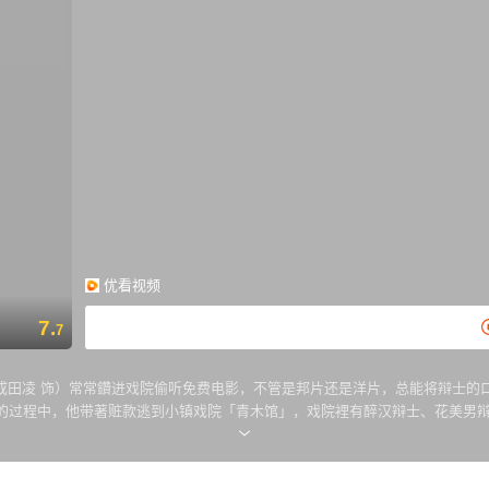
优看视频
7.
7
成田凌 饰）常常鑽进戏院偷听免费电影，不管是邦片还是洋片，总能将辩士的
的过程中，他带著赃款逃到小镇戏院「青木馆」，戏院裡有醉汉辩士、花美男
看电影的初恋女孩也跟著现身，还有镇上那新开幕的时髦戏院，老闆的女儿也