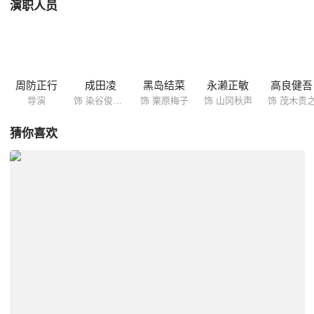
演职人员
周防正行
成田凌
黑岛结菜
永濑正敏
高良健吾
导演
饰 染谷俊太郎
饰 栗原梅子
饰 山冈秋声
饰 茂木贵
猜你喜欢