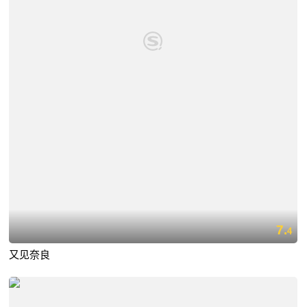
7.
4
又见奈良