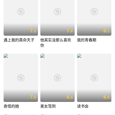
7.
7.
6.
2
8
1
遇上我的真命天子
他其实没那么喜欢
我的青春期
你
7.
6.
6.
0
5
9
奇怪的她
美女驾到
读书会