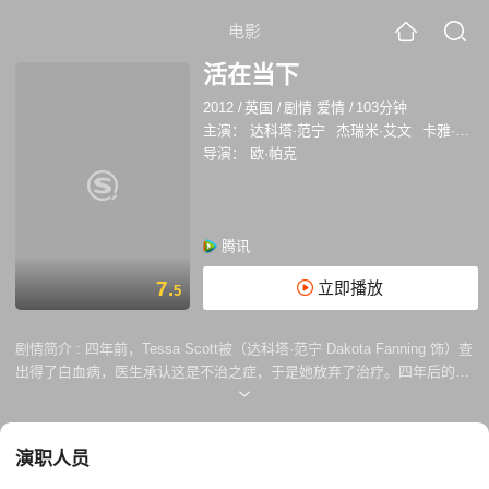
电影
活在当下
2012
/
英国
/
剧情 爱情
/
103分钟
主演：
达科塔·范宁
杰瑞米·艾文
卡雅·斯考达里奥
导演：
欧·帕克
腾讯
7.
立即播放
5
剧情简介 :
四年前，Tessa Scott被（达科塔·范宁 Dakota Fanning 饰）查
出得了白血病，医生承认这是不治之症，于是她放弃了治疗。四年后的今
天，她的父母已经分居，她和弟弟、父亲（帕迪·康斯戴恩 Paddy
Considine 饰）住在一起，有一个好朋友Zoey（卡雅·斯考达里奥 Kaya
Scodelario 饰）。她为自己列了一张临死前要做的清单。第一件就是进行
演职人员
她的第一次性行为，还有比如出名，嗑药，偷东西等等。Zoey的男朋友为
她介绍了一个男生，然而在床上她却临阵逃脱了。接着她又认识了新搬来