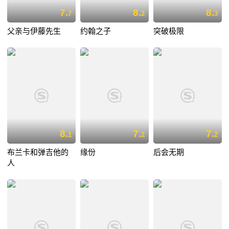
7.
8.
8.
7
2
3
父亲与伊藤先生
约翰之子
突破极限
8.
7.
7.
1
2
2
布兰卡和弹吉他的
缘份
后会无期
人