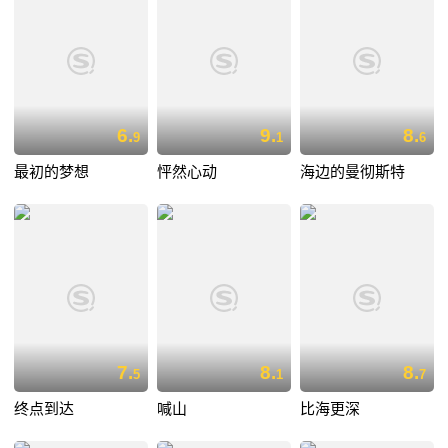
6.
9.
8.
9
1
6
最初的梦想
怦然心动
海边的曼彻斯特
7.
8.
8.
5
1
7
终点到达
喊山
比海更深