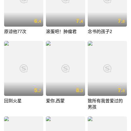
6.
7.
7.
4
4
8
原谅他77次
滚蛋吧！肿瘤君
念书的孩子2
5.
8.
7.
7
3
4
回到火星
爱你,西蒙
致所有我曾爱过的
男孩