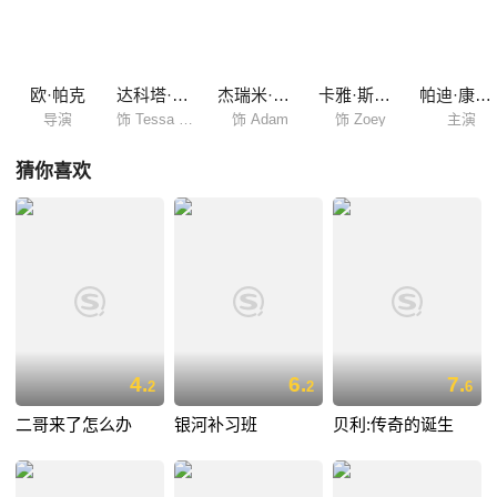
的邻居Adam（杰瑞米·艾文 Jeremy Irvine 饰），两人对彼此都有好感。
Adam带着她去参加派对，开着摩托车载着她在马路上狂奔，在深夜的海
里游泳，终于，他们成了情侣。然而这段感情一开始却遭到了Tessa父亲
的反对。另一方面，Zoey意外怀孕，...
欧·帕克
达科塔·范宁
杰瑞米·艾文
卡雅·斯考达里奥
帕迪·康斯戴恩
导演
饰 Tessa Scott
饰 Adam
饰 Zoey
主演
猜你喜欢
4.
6.
7.
2
2
6
二哥来了怎么办
银河补习班
贝利:传奇的诞生