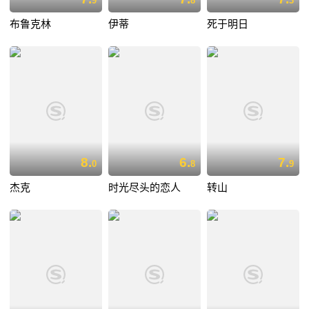
9
8
3
布鲁克林
伊蒂
死于明日
8.
6.
7.
0
8
9
杰克
时光尽头的恋人
转山