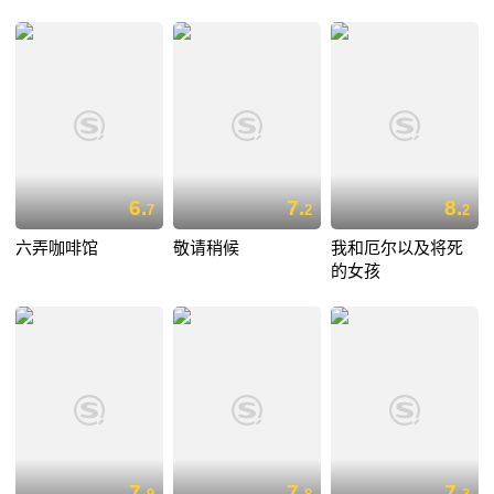
6.
7.
8.
7
2
2
六弄咖啡馆
敬请稍候
我和厄尔以及将死
的女孩
7.
7.
7.