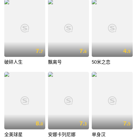
7.
7.
4.
7
6
9
破碎人生
飘离号
50米之恋
8.
7.
7.
0
3
5
全美球星
安娜卡列尼娜
单身汉