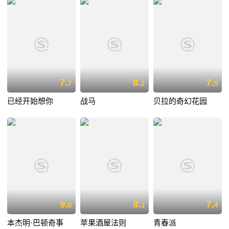
7.
8.
7.
7
2
5
已经开始想你
战马
贝拉的奇幻花园
9.
8.
7.
0
1
4
本杰明·巴顿奇事
苹果酒屋法则
青春派