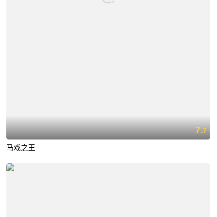
7.
7
马戏之王