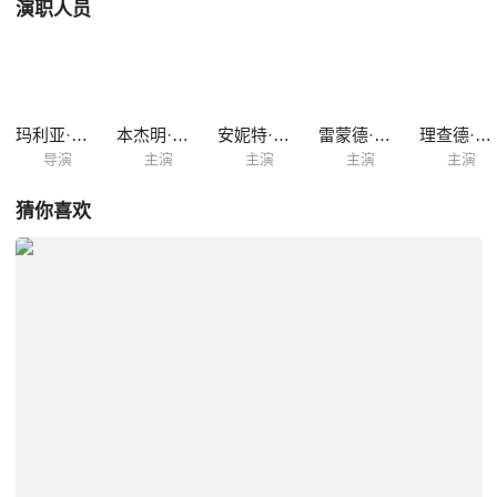
演职人员
玛利亚·彼特斯
本杰明·温赖特
安妮特·马尔赫毕
雷蒙德·提哈瑞
理查德·塞梅尔
导演
主演
主演
主演
主演
猜你喜欢