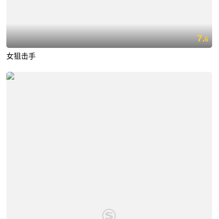
7.
6
女狙击手