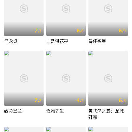
7.
6.
6.
3
0
9
马永贞
血洗洪花亭
最佳福星
7.
4.
6.
2
2
8
致命黑兰
怪物先生
黄飞鸿之五：龙城
歼霸