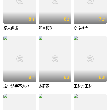
8.
8.
7.
1
2
7
怒火救援
喋血街头
夺命枪火
9.
6.
8.
4
8
5
这个杀手不太冷
多罗罗
王牌对王牌