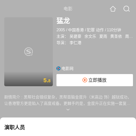
电影
猛龙
2005
/
中国香港
/
犯罪 动作
/
110分钟
主演：
吴建豪
余文乐
夏雨
黄圣依
周俊伟
导演：
李仁港
电影网
5.
立即播放
8
剧情简介 :
黑帮社会错综复杂，黑帮首脑金度升（米高边 饰）越狱成功，
让香港警方更是陷入了高度戒备。更棘手的是，金度升正在实施一套复仇
计划，把警方头号通缉犯段边虎劫持并杀害。他的下一个目标，正是段边
虎的弟弟段边豹。 这个险境环生的黑帮世界，竟然牵连进来了一个善良的
女子游静。游静是段边虎的女友，却从来没有想过，自己其实只是一个被
演职人员
利用的人，更因此而卷入金度升的复仇计划。眼看香港即将迎来一场风起
云卷的杀机，“猛龙”特警队的一众成员（任达华、吴建豪、余文乐、夏