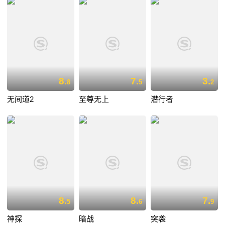
8.
7.
3.
8
5
2
无间道2
至尊无上
潜行者
8.
8.
7.
5
6
9
神探
暗战
突袭