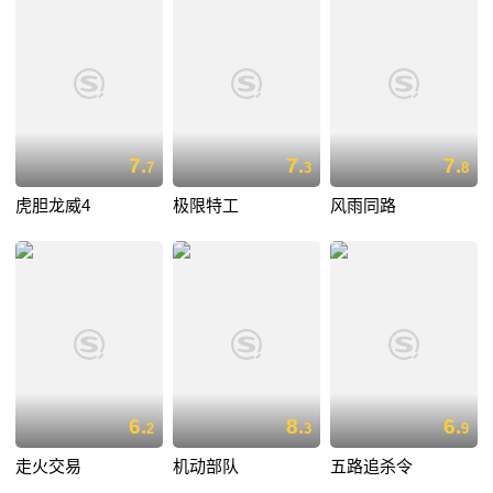
7.
7.
7.
7
3
8
虎胆龙威4
极限特工
风雨同路
6.
8.
6.
2
3
9
走火交易
机动部队
五路追杀令