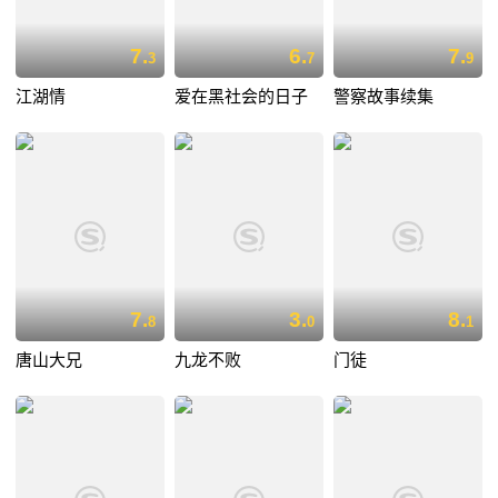
7.
6.
7.
3
7
9
江湖情
爱在黑社会的日子
警察故事续集
7.
3.
8.
8
0
1
唐山大兄
九龙不败
门徒