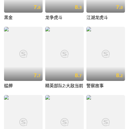
7.
8.
7.
8
3
0
黑金
龙争虎斗
江湖龙虎斗
7.
8.
8.
7
7
2
艋舺
精英部队2:大敌当前
警察故事