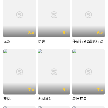
8.
8.
6.
0
9
2
无双
功夫
使徒行者2谍影行动
7.
9.
7.
0
3
4
复仇
无间道1
夏日福星