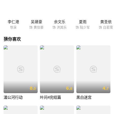
雨、周俊杰、黄圣依等饰）开始了惊心动魄的行动。
李仁港
吴建豪
余文乐
夏雨
黄圣依
导演
饰 黄信豪
饰 洪其乐
饰 陆少军
饰 白若雪
猜你喜欢
8.
6.
4.
0
8
7
湄公河行动
叶问4完结篇
黑白迷宫