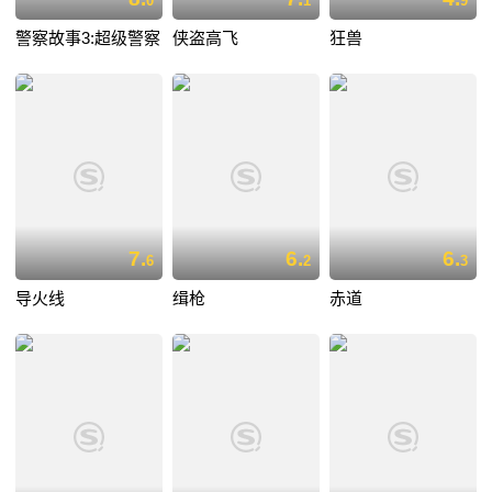
0
1
9
警察故事3:超级警察
侠盗高飞
狂兽
7.
6.
6.
6
2
3
导火线
缉枪
赤道