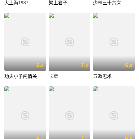
大上海1937
梁上君子
少林三十六房
6.
7.
6.
6
2
9
功夫小子闯情关
长辈
五遁忍术
6.
7.
6.