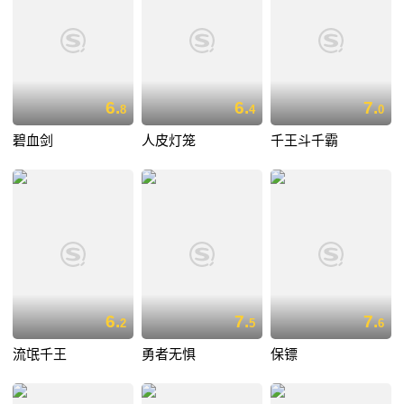
6.
6.
7.
8
4
0
碧血剑
人皮灯笼
千王斗千霸
6.
7.
7.
2
5
6
流氓千王
勇者无惧
保镖