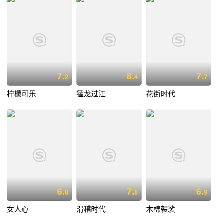
7.
8.
7.
2
4
7
柠檬可乐
猛龙过江
花街时代
6.
7.
6.
8
8
9
女人心
滑稽时代
木棉袈裟