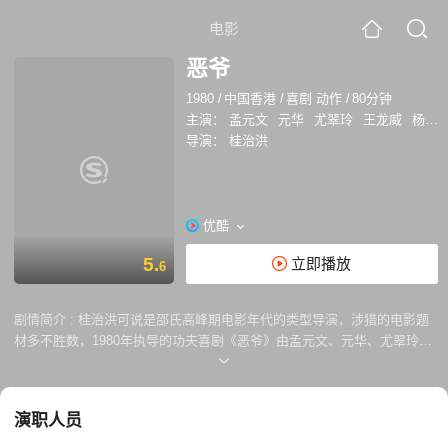
电影
恶爷
1980
/
中国香港
/
喜剧 动作
/
80分钟
主演：
孟元文
元华
尤翠玲
王龙威
杨志龙
导演：
桂治洪
优酷
5.
立即播放
6
剧情简介 :
桂治洪可说是邵氏高峰期电影年代的类型导演，涉猎的电影题
材多不胜数，1980年执导的功夫喜剧《恶爷》由孟元文、元华、尤翠玲和
王沙主演。《恶爷》描述店小二阿七骤变功夫大师的故事，剧中有不少喜
剧的成份，为观众带来欢笑，其搞笑的程度可媲美成龙成名作《醉拳》！
故事是讲述恶少洪毛九(林辉煌饰演)经常到苏记饭店滋事捣蛋，而苏老板
演职人员
(王沙饰)欺善怕恶，把满腔的气愤发洩在伙记阿七(孟元文饰)身上。後来阿
七发觉小厨师张彪(元华饰)武功不凡，便暗中模仿其动作来练武。某一