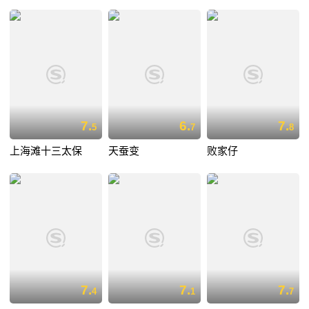
7.
6.
7.
5
7
8
上海滩十三太保
天蚕变
败家仔
7.
7.
7.
4
1
7