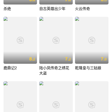
8
6
5
杀绝
自古英雄出少年
火云传奇
8.
7.
7.
2
2
0
鹿鼎记2
陆小凤传奇之绣花
乾隆皇与三姑娘
大盗