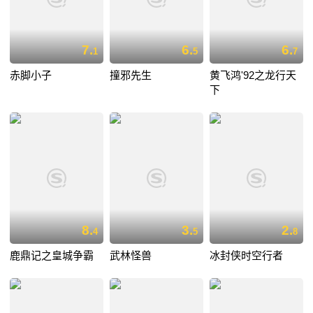
7.
6.
6.
1
5
7
赤脚小子
撞邪先生
黄飞鸿'92之龙行天
下
8.
3.
2.
4
5
8
鹿鼎记之皇城争霸
武林怪兽
冰封侠时空行者