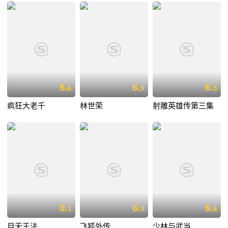
6.
6.
6.
6
9
5
疯狂大老千
林世荣
射雕英雄传第三集
8.
6.
6.
1
9
6
目无王法
飞狐外传
少林与武当