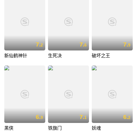
7.
7.
7.
2
6
9
新仙鹤神针
生死决
破坏之王
6.
7.
6.
9
1
2
黑侠
铁旗门
妖魂