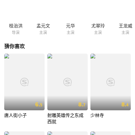
日，洪毛九又来饭店滋扰，阿七施展出所练功夫打得洪毛九狼狈而逃。洪
毛九请师叔黑金刚(王龙威饰)和铁金刚(关峰饰)对付阿七，三招两式便把阿
七制服……
桂治洪
孟元文
元华
尤翠玲
王龙威
导演
主演
主演
主演
主演
猜你喜欢
6.
8.
8.
5
7
4
唐人街小子
射雕英雄传之东成
少林寺
西就