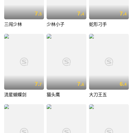
7.
7.
7.
5
4
4
三闯少林
少林小子
蛇形刁手
7.
7.
6.
7
6
4
流星蝴蝶剑
猫头鹰
大刀王五