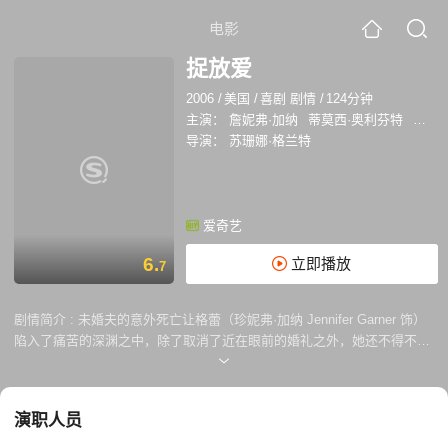
电影
捉放爱
2006
/
美国
/
喜剧 剧情
/
124分钟
主演：
詹妮弗·加纳
蒂莫西·奥利芬特
朱丽
导演：
苏珊娜·格兰特
爱奇艺
6.
立即播放
7
剧情简介 :
未婚夫的意外死亡让格蕾（珍妮弗·加纳 Jennifer Garner 饰）
陷入了痛苦的深渊之中，除了取消了近在眼前的婚礼之外，她还不得不搬
出那幢她和未婚夫共同拥有的豪宅。天无绝人之路，在好友山姆（凯文·史
密斯 Kevin Smith 饰）和丹尼斯（山姆·贾格 Sam Jaeger 饰）的帮助之
下，格蕾总算是找到了容身之所，可事情并没有因此而结束。 一次偶然
演职人员
中，格蕾发现了未婚夫隐藏多年的秘密，格蕾质问未婚夫的好友弗雷特兹
（蒂莫西·奥利芬特 Timothy Olyphant 饰）才知道，原来，未婚夫和一个