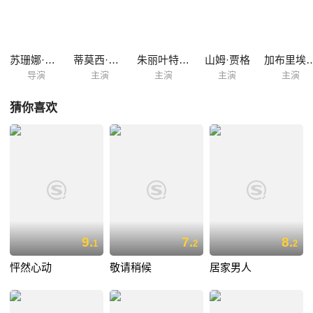
名叫莫琳（朱丽叶特·刘易斯 Juliette Lewis 饰）的女人有过一段露水情
缘，留下了一个如今已经七岁的孩子。然而，当格蕾亲眼见到了莫林和她
的孩子时才发现，她又一次的陷入了谎言之中。
苏珊娜·格兰特
蒂莫西·奥利芬特
朱丽叶特·刘易斯
山姆·贾格
加布里埃尔
导演
主演
主演
主演
主演
猜你喜欢
9.
7.
8.
1
2
2
怦然心动
敬请稍候
居家男人