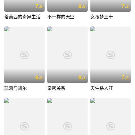
7.
8.
7.
8
6
2
蒂莫西的奇异生活
不一样的天空
女孩梦三十
6.
8.
7.
5
1
9
凯莉与凯尔
亲密关系
天生杀人狂