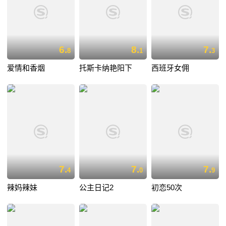
6.
8.
7.
8
1
3
爱情和香烟
托斯卡纳艳阳下
西班牙女佣
7.
7.
7.
4
0
9
辣妈辣妹
公主日记2
初恋50次