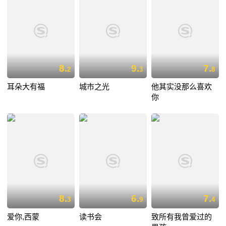
8.
9.
7.
2
3
8
耳朵大有福
城市之光
他其实没那么喜欢
你
8.
6.
7.
3
9
4
爱你,西蒙
读书会
致所有我曾爱过的