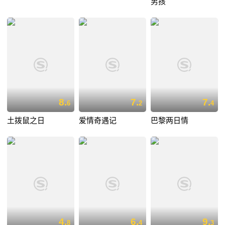
男孩
8.
7.
7.
6
2
4
土拨鼠之日
爱情奇遇记
巴黎两日情
4.
6.
9.
8
4
3