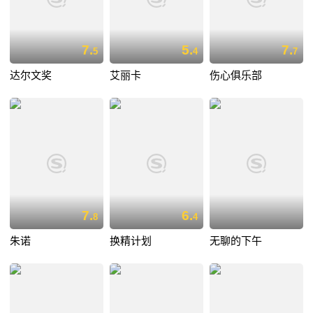
7.
5.
7.
5
4
7
达尔文奖
艾丽卡
伤心俱乐部
7.
6.
8
4
朱诺
换精计划
无聊的下午