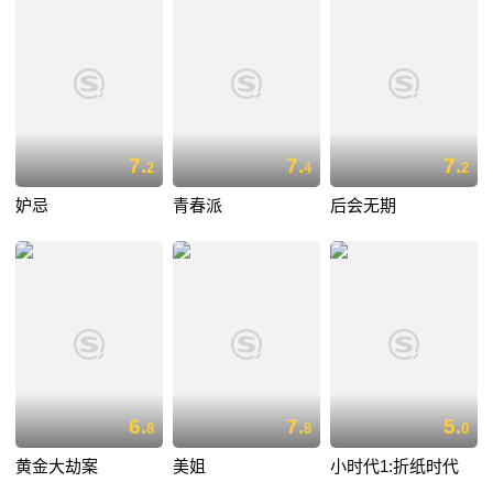
7.
7.
7.
2
4
2
妒忌
青春派
后会无期
6.
7.
5.
8
8
0
黄金大劫案
美姐
小时代1:折纸时代