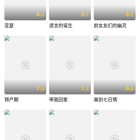
6.
6.
6.
2
7
1
亚瑟
谎言的诞生
前女友们的幽灵
7.
7.
6.
1
3
9
预产期
带我回家
离别七日情