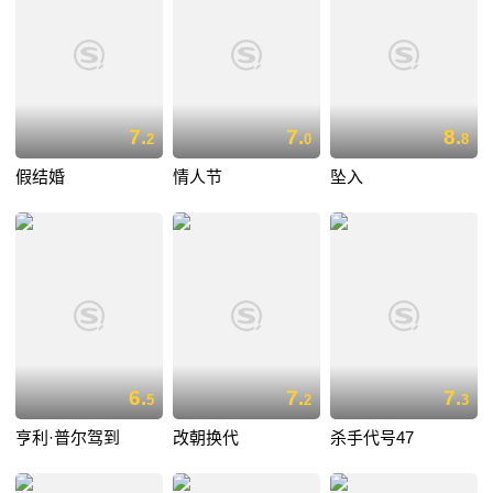
7.
7.
8.
2
0
8
假结婚
情人节
坠入
6.
7.
7.
5
2
3
亨利·普尔驾到
改朝换代
杀手代号47