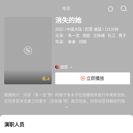
电影
消失的她
2022
/
中国大陆
/
犯罪 悬疑
/
121分钟
主演：
朱一龙
倪妮
文咏珊
杜江
黄子琪
导演：
崔睿
刘翔
搜狐
6.
立即播放
4
剧情简介 :
何非（朱一龙 饰）的妻子李木子在结婚周年旅行中离奇消失，
在何非苦寻无果之时妻子（文咏珊 饰）再次现身，何非却坚持眼前的陌生
女人并非妻子，妻子拿出了身份证明进行自证，夫妻二人似乎都有不可告
人的秘密，随着金牌律师陈麦（倪妮 饰）介入到这起离奇案件中，更多的
谜团慢慢浮现…… 本片改编自苏联电影《为单身汉设下的陷阱 Ловушка
演职人员
для одинокого мужчины》。