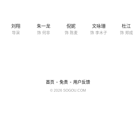
刘翔
朱一龙
倪妮
文咏珊
杜江
导演
饰 何非
饰 陈麦
饰 李木子
饰 郑成
-
-
首页
免责
用户反馈
© 2026 SOGOU.COM